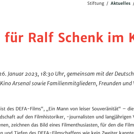
Stiftung
/
Aktuelles
 für Ralf Schenk im 
 26. Januar 2023, 18:30 Uhr, gemeinsam mit der Deuts
no Arsenal sowie Familienmitgliedern, Freunden und 
nist des DEFA-Films“, „Ein Mann von leiser Souveränität“ – die
dschaft auf den Filmhistoriker, -journalisten und langjährige
enen, zeichnen das Bild eines Filmenthusiasten, für den die Fi
en und Tiefen des DEFA-Filmschaffens wie kein Zweiter kannte