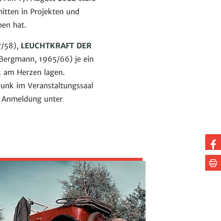
mitten in Projekten und
ben hat.
7/58),
LEUCHTKRAFT DER
Bergmann, 1965/66) je ein
k am Herzen lagen.
unk im Veranstaltungssaal
ge Anmeldung unter
Au
Fa
Se
te
dr