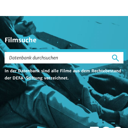
Filmsuche
Datenbank
durchsuchen
Dat
In der Datenbank sind alle Filme aus dem Rechtebestand
sta
der DEFA-Stiftung verzeichnet.