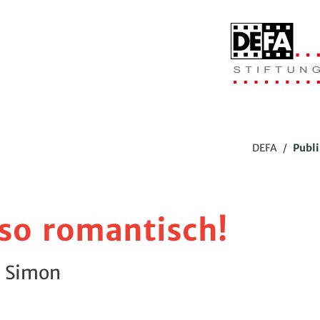
DEFA
/
Publ
 so romantisch!
r Simon