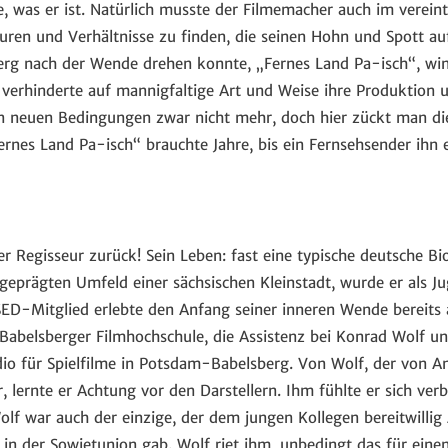
, was er ist. Natürlich musste der Filmemacher auch im verein
uren und Verhältnisse zu finden, die seinen Hohn und Spott auf
sberg nach der Wende drehen konnte, „Fernes Land Pa-isch“, wi
verhinderte auf mannigfaltige Art und Weise ihre Produktion 
den neuen Bedingungen zwar nicht mehr, doch hier zückt man die 
ernes Land Pa-isch“ brauchte Jahre, bis ein Fernsehsender ihn e
r Regisseur zurück! Sein Leben: fast eine typische deutsche Bio
 geprägten Umfeld einer sächsischen Kleinstadt, wurde er als 
D-Mitglied erlebte den Anfang seiner inneren Wende bereits a
abelsberger Filmhochschule, die Assistenz bei Konrad Wolf un
io für Spielfilme in Potsdam-Babelsberg. Von Wolf, der von A
r, lernte er Achtung vor den Darstellern. Ihm fühlte er sich ve
lf war auch der einzige, der dem jungen Kollegen bereitwillig
 in der Sowjetunion gab. Wolf riet ihm, unbedingt das für ein