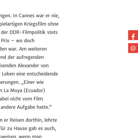
ngen. In Cannes war er nie,
ielartigen Kriegsfilm ohne
 der DDR-Filmpolitik stets
Au
 Prix – wo doch
Fa
Se
rden war. Am weiteren
te
dr
rend der aufregenden
eisenden Alexander von
n Leben eine entscheidende
nerungen. „Einer wie
 in La Moya (Ecuador)
abei nicht vom Film
e andere Aufgabe hatte.“
er Reisen dorthin, lehrte
für zu Hause gab es auch,
ückweisen, wenn man