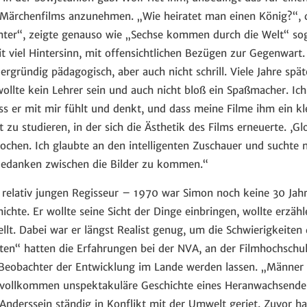
 Märchenfilms anzunehmen. „Wie heiratet man einen König?“, 
hter“, zeigte genauso wie „Sechse kommen durch die Welt“ so
 viel Hintersinn, mit offensichtlichen Bezügen zur Gegenwart.
dergründig pädagogisch, aber auch nicht schrill. Viele Jahre spät
wollte kein Lehrer sein und auch nicht bloß ein Spaßmacher. Ic
ass er mit mir fühlt und denkt, und dass meine Filme ihm ein kl
it zu studieren, in der sich die Ästhetik des Films erneuerte. ,Gl
ochen. Ich glaubte an den intelligenten Zuschauer und suchte n
 Gedanken zwischen die Bilder zu kommen.“
 relativ jungen Regisseur – 1970 war Simon noch keine 30 Jahre
chte. Er wollte seine Sicht der Dinge einbringen, wollte erzähl
llt. Dabei war er längst Realist genug, um die Schwierigkeiten
n“ hatten die Erfahrungen bei der NVA, an der Filmhochschu
Beobachter der Entwicklung im Lande werden lassen. „Männer o
 vollkommen unspektakuläre Geschichte eines Heranwachsenden
Anderssein ständig in Konflikt mit der Umwelt geriet. Zuvor ha