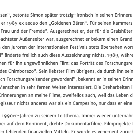
sen“, betonte Simon später trotzig-ironisch in seinen Erinneru
 er 1985 ex aequo den „Goldenen Bären“. Für seinen kammersp
 Frau und der Fremde“. Ausgerechnet er, der für die Gralshüter
achteter Außenseiter war, ausgerechnet er bekam einen Grand
 den Juroren der internationalen Festivals stets übersehen wo
“ änderte freilich auch diese Auszeichnung nichts. 1989, wäh
en für ihn ungewöhnlichen Film: das Porträt des Forschungsr
es Chimborazo“. Sein liebster Film übrigens, da durch ihn sei
ch Forschungsreisender geworden!“, bekennt er in seinen Erin
Menschen in sehr fernen Welten interessiert. Die Dreharbeiten
rinnerungen an meine Filme, zweifellos auch, weil das Leben d
gisseur nichts anderes war als ein Campesino, nur dass er ein
 1990er-Jahren zu seinem Leitthema. Immer wieder unternahm 
er auf dem Kontinent, drehte Dokumentarfilme. Filmprojekte 
den fehlenden finanziellen Mitteln. Er würde es vehement zur