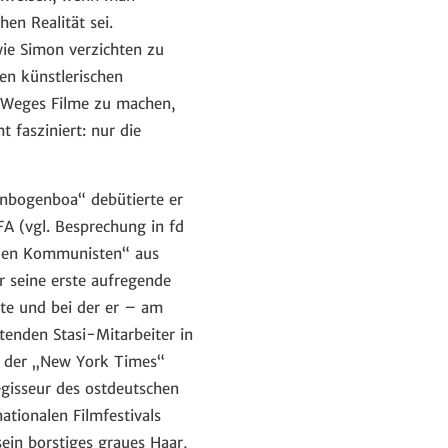
en Realität sei.
wie Simon verzichten zu
en künstlerischen
n Weges Filme zu machen,
 fasziniert: nur die
enbogenboa“ debütierte er
A (vgl. Besprechung in fd
enden Kommunisten“ aus
 seine erste aufregende
te und bei der er – am
tenden Stasi-Mitarbeiter in
s der „New York Times“
egisseur des ostdeutschen
ationalen Filmfestivals
ein borstiges graues Haar,