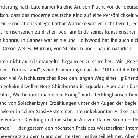
ntierung nach Lateinamerika eine Art von Flucht vor der deutsch
agisch, dass das moderne deutsche Kino auf eine Persönlichkeit 
ein Generationskollege Lothar Warneke war er nicht bereit, jed
, Fernsehserien zu drehen oder am Ende seines künstlerische
n konnte. In Cannes war er nie und Hollywood hat ihn auch nicht
, Orson Welles, Murnau, von Stroheim und Chaplin natürlich.
ahren nicht an Zeit mangelte, begann er zu schreiben. Mit „Reg
ien „Fernes Land“, seine Erinnerungen an die DDR und die DEF
Leser viel Aufschlussreiches über den langen Weg eines „glüh
m geheimnisvollen Berg Chimborazo in Equador. Aber auch über
 Film „Wie heiratet man einen König“ nach Recklinghausen führ
and von Solschenizyns Erzählungen unter den Augen der beglei
wie er in seiner Stasi-Akte einen ihm unbekannten Artikel au
Die einfache Kleidung und die scheue Art von Rainer Simon – R
mde“ – der gestern den höchsten Preis des Westberliner Intern
 Gegensatz zu dem Glanz der meisten Festivalteilnehmer. Aber s