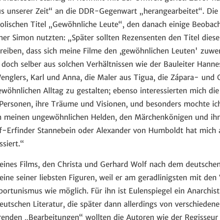
s unserer Zeit“ an die DDR-Gegenwart „herangearbeitet“. Die 
olischen Titel „Gewöhnliche Leute“, den danach einige Beobach
ner Simon nutzten: „Später sollten Rezensenten den Titel dies
eiben, dass sich meine Filme den ,gewöhnlichen Leuten' zuwen
 doch selber aus solchen Verhältnissen wie der Bauleiter Hanne
Wenglers, Karl und Anna, die Maler aus Tigua, die Zápara- und
gewöhnlichen Alltag zu gestalten; ebenso interessierten mich d
 Personen, ihre Träume und Visionen, und besonders mochte ich
n meinen ungewöhnlichen Helden, den Märchenkönigen und ihre
ff-Erfinder Stannebein oder Alexander von Humboldt hat mich
siert.“
d seines Films, den Christa und Gerhard Wolf nach dem deutsch
eine seiner liebsten Figuren, weil er am geradlinigsten mit den
rtunismus wie möglich. Für ihn ist Eulenspiegel ein Anarchist,
eutschen Literatur, die später dann allerdings von verschiedene
erenden „Bearbeitungen“ wollten die Autoren wie der Regisseu