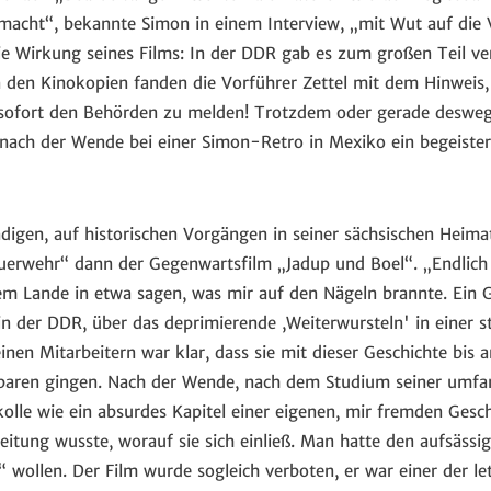
emacht“, bekannte Simon in einem Interview, „mit Wut auf die 
die Wirkung seines Films: In der DDR gab es zum großen Teil ve
 den Kinokopien fanden die Vorführer Zettel mit dem Hinweis
ofort den Behörden zu melden! Trotzdem oder gerade deswege
nach der Wende bei einer Simon-Retro in Mexiko ein begeister
ndigen, auf historischen Vorgängen in seiner sächsischen Heim
erwehr“ dann der Gegenwartsfilm „Jadup und Boel“. „Endlich 
em Lande in etwa sagen, was mir auf den Nägeln brannte. Ein 
n der DDR, über das deprimierende ,Weiterwursteln' in einer st
inen Mitarbeitern war klar, dass sie mit dieser Geschichte bis 
baren gingen. Nach der Wende, nach dem Studium seiner umfa
kolle wie ein absurdes Kapitel einer eigenen, mir fremden Gesc
itung wusste, worauf sie sich einließ. Man hatte den aufsässig
“ wollen. Der Film wurde sogleich verboten, er war einer der le