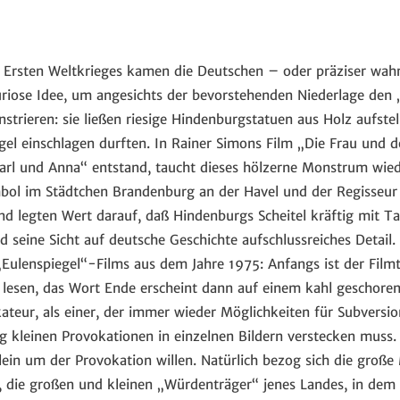
 Ersten Weltkrieges kamen die Deutschen – oder präziser wahr
uriose Idee, um angesichts der bevorstehenden Niederlage den
trieren: sie ließen riesige Hindenburgstatuen aus Holz aufstell
el einschlagen durften. In Rainer Simons Film „Die Frau und 
l und Anna“ entstand, taucht dieses hölzerne Monstrum wiede
mbol im Städtchen Brandenburg an der Havel und der Regisseur
d legten Wert darauf, daß Hindenburgs Scheitel kräftig mit Ta
 seine Sicht auf deutsche Geschichte aufschlussreiches Detail
„Eulenspiegel“-Films aus dem Jahre 1975: Anfangs ist der Film
 lesen, das Wort Ende erscheint dann auf einem kahl geschoren
teur, als einer, der immer wieder Möglichkeiten für Subversio
g kleinen Provokationen in einzelnen Bildern verstecken muss. 
ein um der Provokation willen. Natürlich bezog sich die große
, die großen und kleinen „Würdenträger“ jenes Landes, in dem