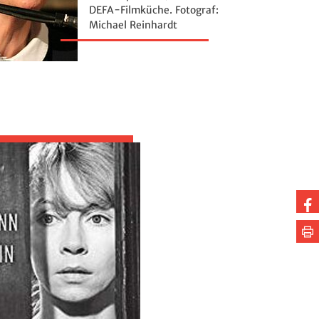
DEFA-Filmküche. Fotograf:
Michael Reinhardt
Au
Fa
Se
te
dr