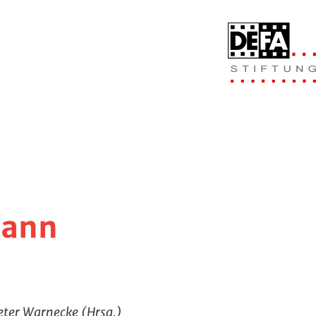
mann
Peter Warnecke (Hrsg.)