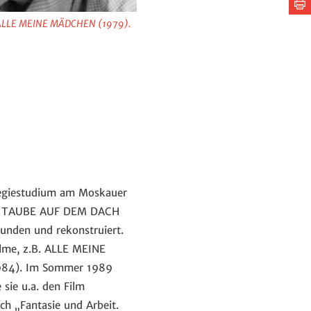
Se
te
dr
zu ALLE MEINE MÄDCHEN (1979).
Regiestudium am Moskauer
 DIE TAUBE AUF DEM DACH
unden und rekonstruiert.
ilme, z.B. ALLE MEINE
84). Im Sommer 1989
 sie u.a. den Film
h „Fantasie und Arbeit.