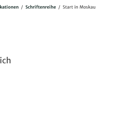
ikationen
/
Schriftenreihe
/
Start in Moskau
ich