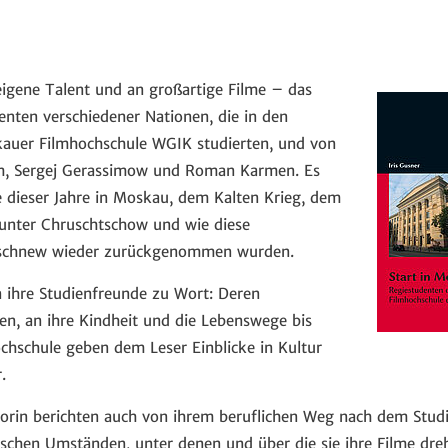
eigene Talent und an großartige Filme – das
enten verschiedener Nationen, die in den
auer Filmhochschule WGIK studierten, und von
m, Sergej Gerassimow und Roman Karmen. Es
 dieser Jahre in Moskau, dem Kalten Krieg, dem
unter Chruschtschow und wie diese
reschnew wieder zurückgenommen wurden.
ihre Studienfreunde zu Wort: Deren
en, an ihre Kindheit und die Lebenswege bis
hschule geben dem Leser Einblicke in Kultur
.
torin berichten auch von ihrem beruflichen Weg nach dem Stu
tischen Umständen, unter denen und über die sie ihre Filme dre