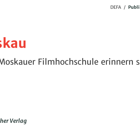
DEFA
/
Publ
skau
Moskauer Filmhochschule erinnern s
cher Verlag