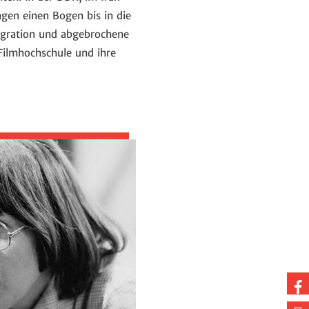
agen einen Bogen bis in die
migration und abgebrochene
 Filmhochschule und ihre
Au
Fa