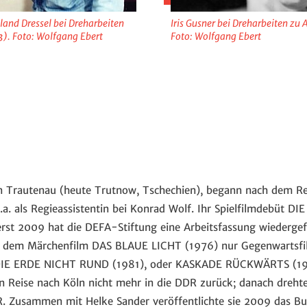
and Dressel bei Dreharbeiten
Iris Gusner bei Dreharbeiten 
. Foto: Wolfgang Ebert
Foto: Wolfgang Ebert
 in Trautenau (heute Trutnow, Tschechien), begann nach dem 
a. als Regieassistentin bei Konrad Wolf. Ihr Spielfilmdebüt
rst 2009 hat die DEFA-Stiftung eine Arbeitsfassung wiedergef
ußer dem Märchenfilm DAS BLAUE LICHT (1976) nur Gegenwartsf
IE ERDE NICHT RUND (1981), oder KASKADE RÜCKWÄRTS (19
en Reise nach Köln nicht mehr in die DDR zurück; danach drehte
Zusammen mit Helke Sander veröffentlichte sie 2009 das Buc