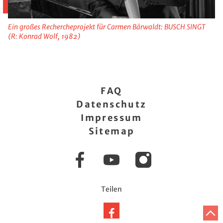
Ein großes Rechercheprojekt für Carmen Bärwaldt: BUSCH SINGT
(R: Konrad Wolf, 1982)
FAQ
Datenschutz
Impressum
Sitemap
Facebook
YouTube
Instagram
Teilen
Auf
Z
A