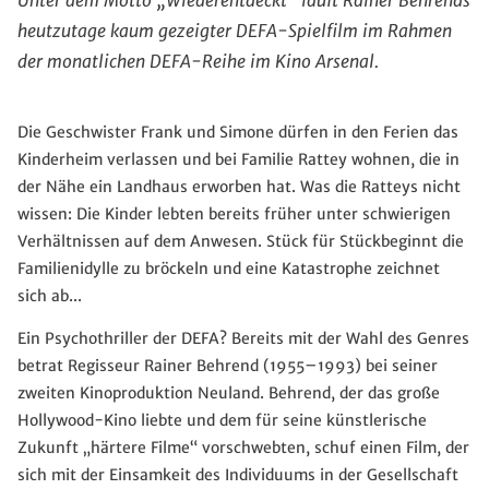
Unter dem Motto „Wiederentdeckt“ läuft Rainer Behrends
heutzutage kaum gezeigter DEFA-Spielfilm im Rahmen
der monatlichen DEFA-Reihe im Kino Arsenal.
Die Geschwister Frank und Simone dürfen in den Ferien das
Kinderheim verlassen und bei Familie Rattey wohnen, die
in
der Nähe
ein Landhaus erworben hat. Was die Ratteys nicht
wissen: Die Kinder lebten bereits früher unter schwierigen
Verhältnissen auf dem Anwesen.
Stück für Stück
beginnt
die
Familienidylle
zu bröckeln
und eine Katastrophe zeichnet
sich ab...
Ein Psychothriller der DEFA?
Bereits mit der Wahl des Genres
betrat Regisseur Rainer Behrend (1955–1993)
bei
seine
r
zweiten Kino
produktion
Neuland.
Behrend, der das große
Hollywood-Kino liebte und dem für sein
e künstlerische
Zukunft
„härtere Filme“ vorschwebten,
schuf einen Film, der
sich mit
der Einsamkeit des Individuums in der Gesellschaft