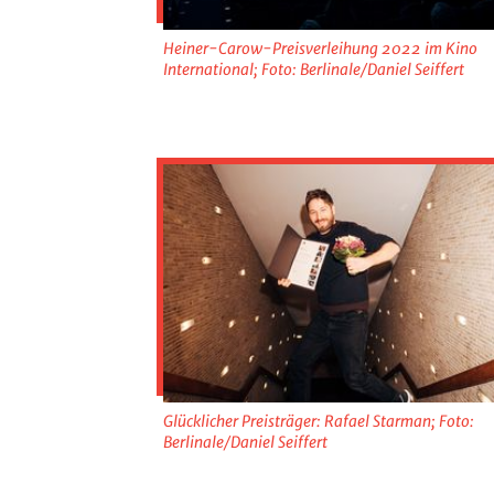
Heiner-Carow-Preisverleihung 2022 im Kino
International; Foto: Berlinale/Daniel Seiffert
Glücklicher Preisträger: Rafael Starman; Foto:
Berlinale/Daniel Seiffert