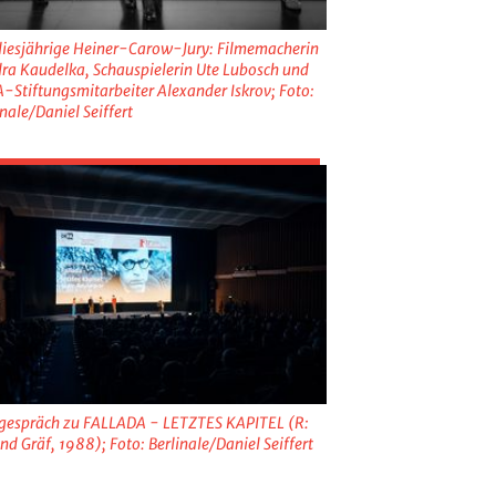
diesjährige Heiner-Carow-Jury: Filmemacherin
ra Kaudelka, Schauspielerin Ute Lubosch und
-Stiftungsmitarbeiter Alexander Iskrov; Foto:
inale/Daniel Seiffert
gespräch zu FALLADA - LETZTES KAPITEL (R:
nd Gräf, 1988); Foto: Berlinale/Daniel Seiffert