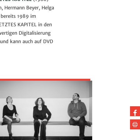
hn, Hermann Beyer, Helga
 bereits 1989 im
LETZTES KAPITEL in den
rtigen Digitalisierung
g und kann auch auf DVD
Au
Fa
Se
te
dr