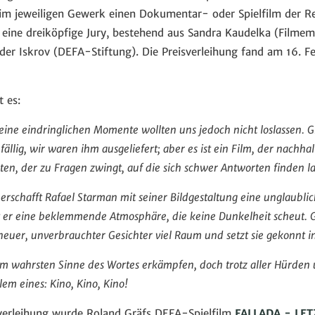
 im jeweiligen Gewerk einen Dokumentar- oder Spielfilm der R
 eine dreiköpfige Jury, bestehend aus Sandra Kaudelka (Filmem
nder Iskrov (DEFA-Stiftung). Die Preisverleihung fand am 16.
 es:
, seine eindringlichen Momente wollten uns jedoch nicht loslassen.
efällig, wir waren ihm ausgeliefert; aber es ist ein Film, der nachha
ten, der zu Fragen zwingt, auf die sich schwer Antworten finden la
ät erschafft Rafael Starman mit seiner Bildgestaltung eine unglaubli
 er eine beklemmende Atmosphäre, die keine Dunkelheit scheut. Gl
neuer, unverbrauchter Gesichter viel Raum und setzt sie gekonnt i
 wahrsten Sinne des Wortes erkämpfen, doch trotz aller Hürden un
lem eines: Kino, Kino, Kino!
sverleihung wurde Roland Gräfs DEFA-Spielfilm
FALLADA - LET