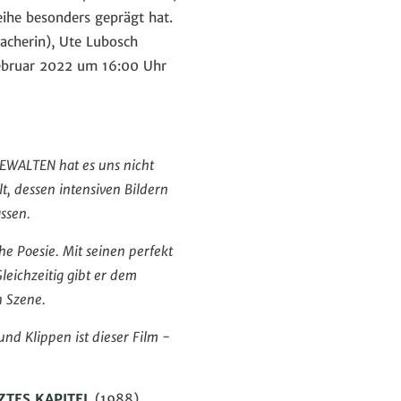
eihe besonders geprägt hat.
acherin), Ute Lubosch
 Februar 2022 um 16:00 Uhr
 GEWALTEN hat es uns nicht
llt, dessen intensiven Bildern
ssen.
che Poesie. Mit seinen perfekt
eichzeitig gibt er dem
n Szene.
d Klippen ist dieser Film -
ZTES KAPITEL
(1988)