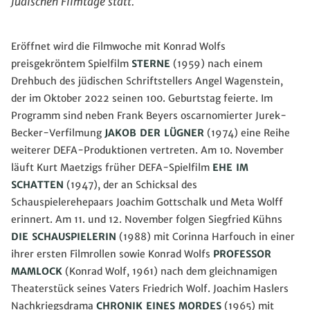
Jüdischen Filmtage statt.
Eröffnet wird die Filmwoche mit Konrad Wolfs
preisgekröntem Spielfilm
STERNE
(1959) nach einem
Drehbuch des jüdischen Schriftstellers Angel Wagenstein,
der im Oktober 2022 seinen 100. Geburtstag feierte. Im
Programm sind neben Frank Beyers oscarnomierter Jurek-
Becker-Verfilmung
JAKOB DER LÜGNER
(1974) eine Reihe
weiterer DEFA-Produktionen vertreten. Am 10. November
läuft Kurt Maetzigs früher DEFA-Spielfilm
EHE IM
SCHATTEN
(1947), der an Schicksal des
Schauspielerehepaars Joachim Gottschalk und Meta Wolff
erinnert. Am 11. und 12. November folgen Siegfried Kühns
DIE SCHAUSPIELERIN
(1988) mit Corinna Harfouch in einer
ihrer ersten Filmrollen sowie Konrad Wolfs
PROFESSOR
MAMLOCK
(Konrad Wolf, 1961) nach dem gleichnamigen
Theaterstück seines Vaters Friedrich Wolf. Joachim Haslers
Nachkriegsdrama
CHRONIK EINES MORDES
(1965) mit