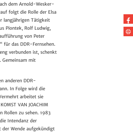
e“ nach dem Arnold-Wesker-
f folgt die Rolle der Elsa
Au
r langjährigen Tätigkeit
Fa
us Piontek, Rolf Ludwig,
Se
aufführung von Peter
te
dr
n“ für das DDR-Fernsehen.
 eng verbunden ist, schenkt
“. Gemeinsam mit
len anderen DDR-
nn. In Folge wird die
Vermehrt arbeitet sie
s DE KOMST VAN JOACHIM
n Rollen zu sehen. 1983
die Intendanz der
it der Wende aufgekündigt