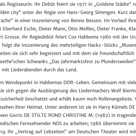
 als Regisseurin. Ihr Debüt feiert sie 1971 in „Goldene Städt
den city“ unter der Regie von Hans-Georg Simmgen. Kurz darau
ache“ in einer Inszenierung von Benno Besson. Im Verlauf ihre
t Eberhard Esche, Dieter Mann, Otto Mellies, Dieter Franke, Kla
t Grosse. Ihr Regiedebüt feiert Cox Habbema 1980 mit der Ur
 folgt die Inszenierung des mehrteiligen Hacks-Stücks „Muse
eiten sie sich sehr begeistert und mit dem sie freundschaftlich
Goethe‘schen Schwanks „Das Jahrmarktsfest zu Plundersweilen
e mit Liederabenden durch das Land.
inen Wendepunkt in Habbemas DDR-Leben. Gemeinsam mit vie
ie sich gegen die Ausbürgerung des Liedermachers Wolf Bierma
tssicherheit beschattet und erhält kaum noch Rollenangebote. 
rnsehen ihrer Heimat. Unter anderem ist sie in Harry Kümel
leen Gorris DE STILTE ROND CHRISTINE M. (1982) in tragende
ländischen Fernsehsender NOS zu arbeiten; 1986 übernimmt sie 
rg
. Ihr „Vertrag auf Lebzeiten“ am Deutschen Theater wird m