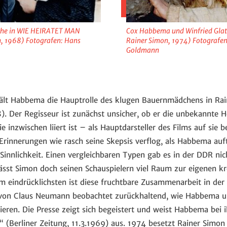
che in WIE HEIRATET MAN
Cox Habbema und Winfried Glat
, 1968) Fotografen: Hans
Rainer Simon, 1974) Fotografen
Goldmann
hält Habbema die Hauptrolle des klugen Bauernmädchens in Ra
. Der Regisseur ist zunächst unsicher, ob er die unbekannte Ho
 inzwischen liiert ist – als Hauptdarsteller des Films auf sie 
Erinnerungen wie rasch seine Skepsis verflog, als Habbema auft
e Sinnlichkeit. Einen vergleichbaren Typen gab es in der DDR n
ässt Simon doch seinen Schauspielern viel Raum zur eigenen kr
Am eindrücklichsten ist diese fruchtbare Zusammenarbeit in de
von Claus Neumann beobachtet zurückhaltend, wie Habbema un
gieren. Die Presse zeigt sich begeistert und weist Habbema be
“ (Berliner Zeitung, 11.3.1969) aus. 1974 besetzt Rainer Simon 