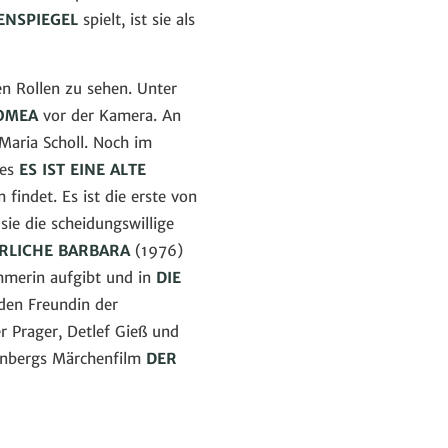
LENSPIEGEL
spielt, ist sie als
n Rollen zu sehen. Unter
OMEA
vor der Kamera. An
 Maria Scholl. Noch im
kes
ES IST EINE ALTE
 findet. Es ist die erste von
sie die scheidungswillige
RLICHE BARBARA
(1976)
wimmerin aufgibt und in
DIE
nden Freundin der
er Prager, Detlef Gieß und
fenbergs Märchenfilm
DER