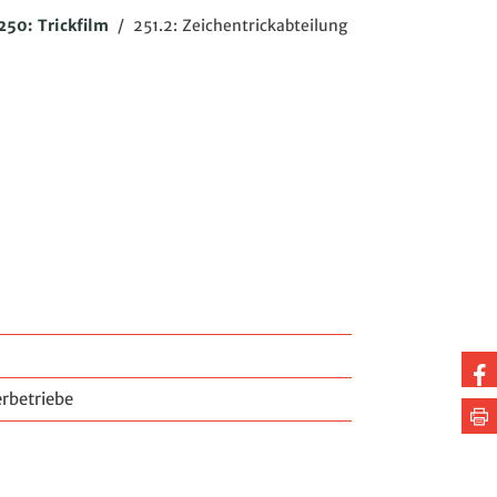
250: Trickfilm
/
251.2: Zeichentrickabteilung
Au
erbetriebe
Fa
Se
te
dr