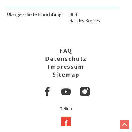
Übergeordnete Einrichtung:
BLB
Rat des Kreises
FAQ
Datenschutz
Impressum
Sitemap
Facebook
YouTube
Instagram
Teilen
Auf
Z
Facebook
A