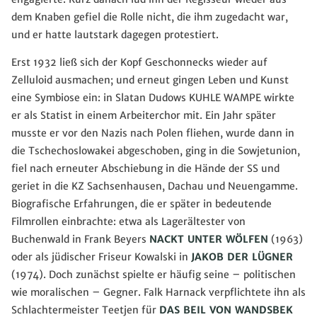
dem Knaben gefiel die Rolle nicht, die ihm zugedacht war,
und er hatte lautstark dagegen protestiert.
Erst 1932 ließ sich der Kopf Geschonnecks wieder auf
Zelluloid ausmachen; und erneut gingen Leben und Kunst
eine Symbiose ein: in Slatan Dudows KUHLE WAMPE wirkte
er als Statist in einem Arbeiterchor mit. Ein Jahr später
musste er vor den Nazis nach Polen fliehen, wurde dann in
die Tschechoslowakei abgeschoben, ging in die Sowjetunion,
fiel nach erneuter Abschiebung in die Hände der SS und
geriet in die KZ Sachsenhausen, Dachau und Neuengamme.
Biografische Erfahrungen, die er später in bedeutende
Filmrollen einbrachte: etwa als Lagerältester von
Buchenwald in Frank Beyers
NACKT UNTER WÖLFEN
(1963)
oder als jüdischer Friseur Kowalski in
JAKOB DER LÜGNER
(1974). Doch zunächst spielte er häufig seine – politischen
wie moralischen – Gegner. Falk Harnack verpflichtete ihn als
Schlachtermeister Teetjen für
DAS BEIL VON WANDSBEK