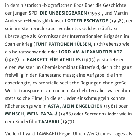
in dem historisch-biografischen Epos über die Geschichte
der jungen SPD,
DIE UNBESIEGBAREN
(1953), und Martin
Andersen-Nexös glückloser
LOTTERIESCHWEDE
(1958), der
sein im Steinbruch sauer verdientes Geld versäuft. Er
überzeugte als Kommissar der Internationalen Brigaden im
Spanienkrieg (
FÜNF PATRONENHÜLSEN
, 1961) ebenso wie
als heiratsschwindelnder
LORD AM ALEXANDERPLATZ
(1967). In
BANKETT FÜR ACHILLES
(1975) gestaltete er
einen Meister im Chemiekombinat Bitterfeld, der nicht ganz
freiwillig in den Ruhestand muss; eine Aufgabe, die ihm
abverlangte, existentielle seelische Regungen ohne große
Worte transparent zu machen. Am liebsten aber waren ihm
stets solche Filme, in die er Lieder einschmuggeln konnte:
Küchensongs wie in
ASTA, MEIN ENGELCHEN
(1981) oder
MENSCH, MEIN PAPA...!
(1988) oder Seemannslieder wie in
dem Kinderfilm
TAMBARI
(1977).
Vielleicht wird TAMBARI (Regie: Ulrich Weiß) eines Tages als