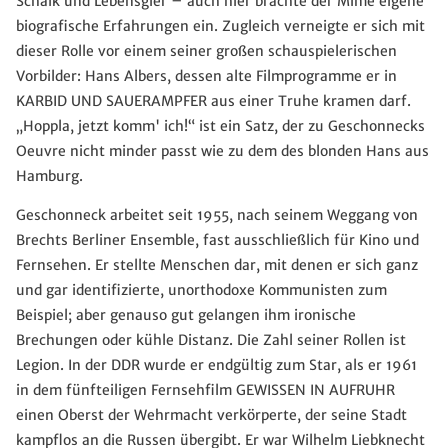
Schalk und Lebensgier – auch hier brachte der Mime eigene
biografische Erfahrungen ein. Zugleich verneigte er sich mit
dieser Rolle vor einem seiner großen schauspielerischen
Vorbilder: Hans Albers, dessen alte Filmprogramme er in
KARBID UND SAUERAMPFER aus einer Truhe kramen darf.
„Hoppla, jetzt komm' ich!“ ist ein Satz, der zu Geschonnecks
Oeuvre nicht minder passt wie zu dem des blonden Hans aus
Hamburg.
Geschonneck arbeitet seit 1955, nach seinem Weggang von
Brechts Berliner Ensemble, fast ausschließlich für Kino und
Fernsehen. Er stellte Menschen dar, mit denen er sich ganz
und gar identifizierte, unorthodoxe Kommunisten zum
Beispiel; aber genauso gut gelangen ihm ironische
Brechungen oder kühle Distanz. Die Zahl seiner Rollen ist
Legion. In der DDR wurde er endgültig zum Star, als er 1961
in dem fünfteiligen Fernsehfilm GEWISSEN IN AUFRUHR
einen Oberst der Wehrmacht verkörperte, der seine Stadt
kampflos an die Russen übergibt. Er war Wilhelm Liebknecht