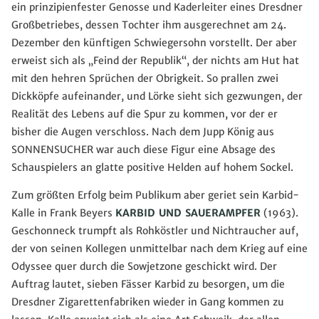
ein prinzipienfester Genosse und Kaderleiter eines Dresdner
Großbetriebes, dessen Tochter ihm ausgerechnet am 24.
Dezember den künftigen Schwiegersohn vorstellt. Der aber
erweist sich als „Feind der Republik“, der nichts am Hut hat
mit den hehren Sprüchen der Obrigkeit. So prallen zwei
Dickköpfe aufeinander, und Lörke sieht sich gezwungen, der
Realität des Lebens auf die Spur zu kommen, vor der er
bisher die Augen verschloss. Nach dem Jupp König aus
SONNENSUCHER war auch diese Figur eine Absage des
Schauspielers an glatte positive Helden auf hohem Sockel.
Zum größten Erfolg beim Publikum aber geriet sein Karbid-
Kalle in Frank Beyers
KARBID UND SAUERAMPFER
(1963).
Geschonneck trumpft als Rohköstler und Nichtraucher auf,
der von seinen Kollegen unmittelbar nach dem Krieg auf eine
Odyssee quer durch die Sowjetzone geschickt wird. Der
Auftrag lautet, sieben Fässer Karbid zu besorgen, um die
Dresdner Zigarettenfabriken wieder in Gang kommen zu