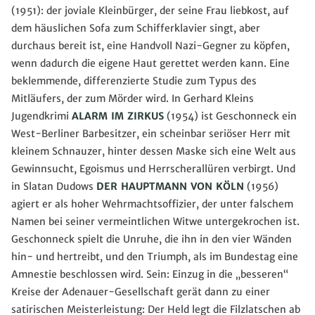
(1951): der joviale Kleinbürger, der seine Frau liebkost, auf
dem häuslichen Sofa zum Schifferklavier singt, aber
durchaus bereit ist, eine Handvoll Nazi-Gegner zu köpfen,
wenn dadurch die eigene Haut gerettet werden kann. Eine
beklemmende, differenzierte Studie zum Typus des
Mitläufers, der zum Mörder wird. In Gerhard Kleins
Jugendkrimi
ALARM IM ZIRKUS
(1954) ist Geschonneck ein
West-Berliner Barbesitzer, ein scheinbar seriöser Herr mit
kleinem Schnauzer, hinter dessen Maske sich eine Welt aus
Gewinnsucht, Egoismus und Herrscherallüren verbirgt. Und
in Slatan Dudows
DER HAUPTMANN VON KÖLN
(1956)
agiert er als hoher Wehrmachtsoffizier, der unter falschem
Namen bei seiner vermeintlichen Witwe untergekrochen ist.
Geschonneck spielt die Unruhe, die ihn in den vier Wänden
hin- und hertreibt, und den Triumph, als im Bundestag eine
Amnestie beschlossen wird. Sein: Einzug in die „besseren“
Kreise der Adenauer-Gesellschaft gerät dann zu einer
satirischen Meisterleistung: Der Held legt die Filzlatschen ab