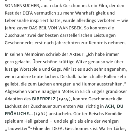
SONNENSUCHER, auch dank Geschonneck ein Film, der den
Rest der DEFA vermutlich zu mehr Wahrhaftigkeit und
Lebensnähe inspiriert hätte, wurde allerdings verboten – wie
Jahre zuvor DAS BEIL VON WANDSBEK. So konnten die
Zuschauer zwei der besten darstellerischen Leistungen
Geschonnecks erst nach Jahrzehnten zur Kenntnis nehmen.
In seinen Memoiren schrieb der Akteur: „Ich habe immer
gern gelacht. Über schöne kräftige Witze genauso wie über
lustige Wortspiele und Gags. Mir ist es auch sehr angenehm,
wenn andere Leute lachen. Deshalb habe ich alle Rollen sehr
geliebt, die zum Lachen anregten und Humor ausstrahlten.“
Abgesehen vom einäugigen Motes in Erich Engels grandioser
Adaption des
BIBERPELZ
(1949), konnte Geschonneck die
Lachlust der Zuschauer zum ersten Mal richtig in
ACH, DU
FRÖHLICHE...
(1962) anstacheln. Günter Reischs Komödie
spielt am Heiligabend – und sie gilt als eine der wenigen
„Tauwetter“-Filme der DEFA. Geschonneck ist Walter Lörke,