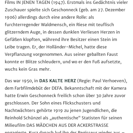
Films IN JENEN TAGEN (1947). Erstmals ins Gedächtnis vieler
Zuschauer spielte sich Geschonneck (geb. am 27. Dezember
1906) allerdings durch eine andere Rolle: als
furchterregender Waldmensch, ein Riese mit teuflisch
glitzerndem Auge, in dessen dunklen Verliesen Herzen in
Gefäßen klopften, während ihre Besitzer einen Stein im
Leibe tragen. Er, der Holländer-Michel, hatte diese
Verpflanzung vorgenommen. Aus seiner geballten Faust
konnte er Blitze schleudern, und wo er den Fuß aufsetzte,
wuchs kein Gras mehr.
Das war 1950, in
DAS KALTE HERZ
(Regie: Paul Verhoeven),
dem Farbfilmdebüt der DEFA. Bekanntschaft mit der Kamera
hatte Erwin Geschonneck freilich schon über 30 Jahre zuvor
geschlossen. Der Sohn eines Flickschusters und
Nachtwächters gehörte 1919 zu jenen Jugendlichen, die
Reinhold Schünzel als „authentische“ Statisten für seinen
Milieufilm DAS MÄDCHEN AUS DER ACKERSTRASSE
engagierte. Kurz danach lud ihn der Regisseur wieder aus –