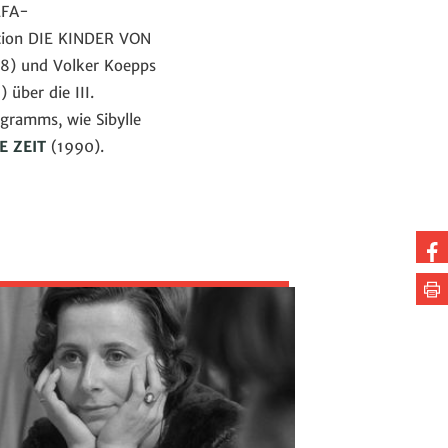
EFA-
ation DIE KINDER VON
8) und Volker Koepps
 über die III.
ogramms, wie Sibylle
E ZEIT
(1990).
Au
Fa
Se
te
dr