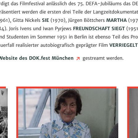
rdigt das Filmfestival anlässlich des 75. DEFA-Jubiläums das D
räsentiert werden die ersten drei Teile der Langzeitdokument
61), Gitta Nickels
SIE
(1970), Jürgen Böttchers
MARTHA
(197
4). Joris Ivens und Iwan Pyrjews
FREUNDSCHAFT SIEGT
(1951)
und Studenten im Sommer 1951 in Berlin ist ebenso Teil des Pr
fall realisierter autobiografisch geprägter Film
VERRIEGELT
Website des DOK.fest München
gestreamt werden.