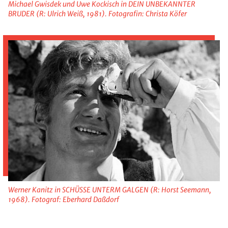
Michael Gwisdek und Uwe Kockisch in DEIN UNBEKANNTER
BRUDER (R: Ulrich Weiß, 1981). Fotografin: Christa Köfer
Werner Kanitz in SCHÜSSE UNTERM GALGEN (R: Horst Seemann,
1968). Fotograf: Eberhard Daßdorf