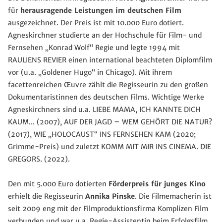
für
herausragende Leistungen im deutschen Film
ausgezeichnet. Der Preis ist mit 10.000 Euro dotiert.
Agneskirchner studierte an der Hochschule für Film- und
Fernsehen „Konrad Wolf“ Regie und legte 1994 mit
RAULIENS REVIER einen international beachteten Diplomfilm
vor (u.a. „Goldener Hugo“ in Chicago). Mit ihrem
facettenreichen Œuvre zählt die Regisseurin zu den großen
Dokumentaristinnen des deutschen Films. Wichtige Werke
Agneskirchners sind u.a. LIEBE MAMA, ICH KANNTE DICH
KAUM... (2007), AUF DER JAGD – WEM GEHÖRT DIE NATUR?
(2017), WIE „HOLOCAUST“ INS FERNSEHEN KAM (2020;
Grimme-Preis) und zuletzt KOMM MIT MIR INS CINEMA. DIE
GREGORS. (2022).
Den mit 5.000 Euro dotierten
Förderpreis für junges Kino
erhielt die Regisseurin
Annika Pinske
. Die Filmemacherin ist
seit 2009 eng mit der Filmproduktionsfirma Komplizen Film
verbunden und war u.a. Regie-Assistentin beim Erfolgsfilm