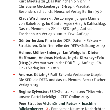
Kurt Maetzig zu „Das Kaninchen bin ich“ in:
Christiane Mückenberger (Hrsg.): Prädikat
Besonders schädlich. Henschel Verlag Berlin 1990
Klaus Wischnewski:
Die zornigen jungen Männer
von Babelsberg. In: Günter Agde (Hrsg.): Kahlschlag.
Das 11. Plenum des ZK der SED 1965. Aufbau
Taschenbuch Verlag 2000. 2. Erw. Auflage
Günter Jordan:
Film in der DDR. Daten - Fakten –
Strukturen. Schriftenreihe der DEFA-Stiftung 2009
Helmut Müller-Enbergs, Jan Wielgohs, Dieter
Hoffmann, Andreas Herbst, Ingrid Kirschey-Feix
(Hrsg.):
Wer war wer in der DDR?“. 5. Auflage, Ch.
Links Verlag Berlin 2010.
Andreas Kötzing/ Ralf Schenk:
Verbotene Utopie.
Die SED, die DEFA und das 11. Plenum. Bertz+Fischer
Verlag 2015
Regine Sylvester:
SED-Zentralkomitee: "Hier wird
unsere Partei beleidigt!" ZEIT Online 2015
Peer Straube:
Visionär und Retter - Joachim
Mückenberger
. Potsdamer Neueste Nachrichten