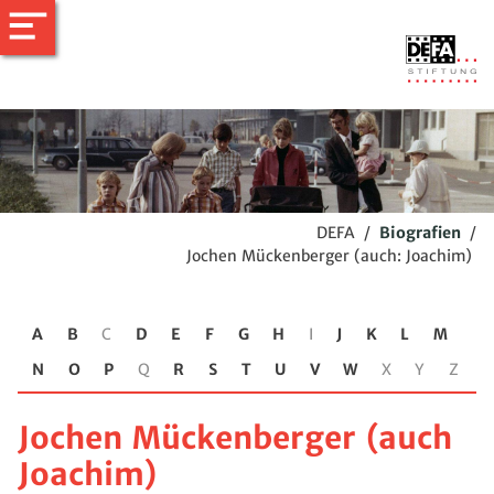
DEFA
/
Biografien
/
Jochen Mückenberger (auch: Joachim)
A
B
C
D
E
F
G
H
I
J
K
L
M
N
O
P
Q
R
S
T
U
V
W
X
Y
Z
Jochen Mückenberger (auch
Joachim)