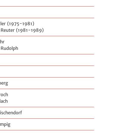
ler (1975-1981)
 Reuter (1981-1989)
hr
 Rudolph
berg
roch
lach
ischendorf
ampig