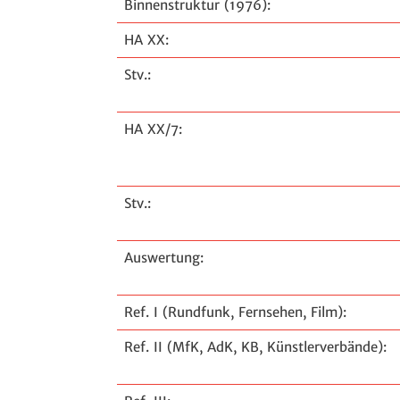
Binnenstruktur (1976):
HA XX:
Stv.:
HA XX/7:
Stv.:
Auswertung:
Ref. I (Rundfunk, Fernsehen, Film):
Ref. II (MfK, AdK, KB, Künstlerverbände):