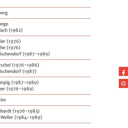
berg
ange
lach (1982)
ler (1976)
che (1976)
Tischendorf (1987-1989)
rschel (1976-1986)
Au
ischendorf (1987)
Fa
ampig (1987-1989)
Se
te
her (1976-1989)
dr
zim
nhardt (1976-1983)
 Weller (1984-1989)