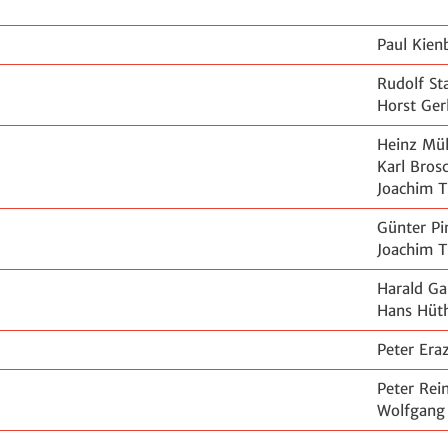
Paul Kien
Rudolf St
Horst Ger
Heinz Mül
Karl Bros
Joachim 
Günter Pi
Joachim T
Harald G
Hans Hüt
Peter Era
Peter Rei
Wolfgang