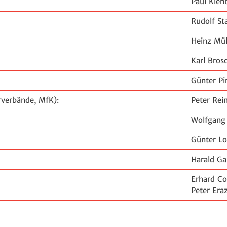
Paul Kien
Rudolf St
Heinz Mü
Karl Bros
Günter Pi
erverbände, MfK):
Peter Rei
Wolfgang
Günter Lo
Harald G
Erhard Co
Peter Era