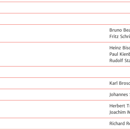
Bruno Be
Fritz Sch
Heinz Bis
Paul Kien
Rudolf St
Karl Bros
Johannes 
Herbert T
Joachim M
Richard R