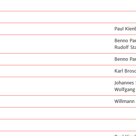
Paul Kie
Benno Pa
Rudolf St
Benno Pa
Karl Bro
Johannes 
Wolfgang
Willmann