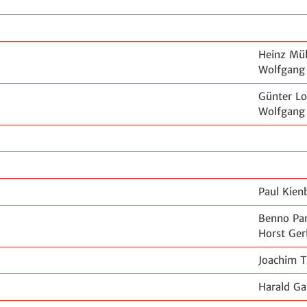
Heinz Mül
Wolfgang
Günter Lo
Wolfgang
Paul Kien
Benno Pa
Horst Ger
Joachim T
Harald G