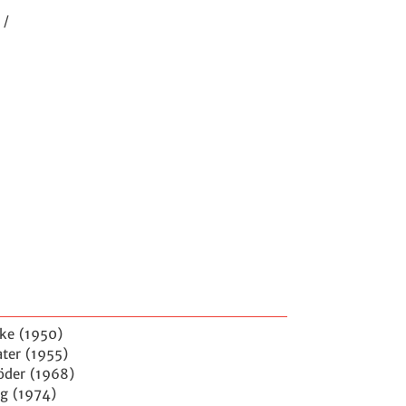
/
lke (1950)
ter (1955)
röder (1968)
ig (1974)