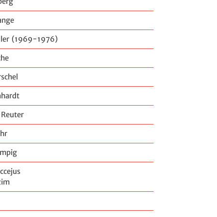
berg
ange
ller (1969-1976)
che
rschel
nhardt
 Reuter
hr
ampig
ccejus
zim