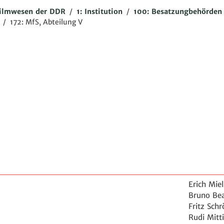
ilmwesen der DDR
/
1: Institution
/
100: Besatzungbehörden
/
172: MfS, Abteilung V
Erich Mie
Bruno Bea
Fritz Sch
Rudi Mitt