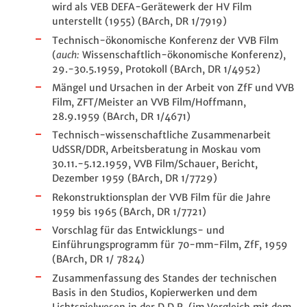
wird als VEB DEFA-Gerätewerk der HV Film
unterstellt (1955) (BArch, DR 1/7919)
Technisch-ökonomische Konferenz der VVB Film
(
auch:
Wissenschaftlich-ökonomische Konferenz),
29.-30.5.1959, Protokoll (BArch, DR 1/4952)
Mängel und Ursachen in der Arbeit von ZfF und VVB
Film, ZFT/Meister an VVB Film/Hoffmann,
28.9.1959 (BArch, DR 1/4671)
Technisch-wissenschaftliche Zusammenarbeit
UdSSR/DDR, Arbeitsberatung in Moskau vom
30.11.-5.12.1959, VVB Film/Schauer, Bericht,
Dezember 1959 (BArch, DR 1/7729)
Rekonstruktionsplan der VVB Film für die Jahre
1959 bis 1965 (BArch, DR 1/7721)
Vorschlag für das Entwicklungs- und
Einführungsprogramm für 70-mm-Film, ZfF, 1959
(BArch, DR 1/ 7824)
Zusammenfassung des Standes der technischen
Basis in den Studios, Kopierwerken und dem
Lichtspielwesen in der D.D.R. (im Vergleich mit dem