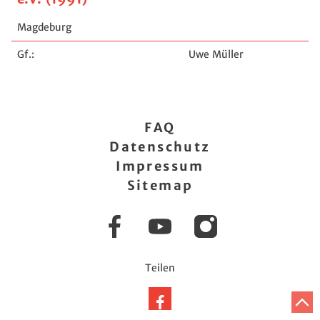
Magdeburg
Gf.:
Uwe Müller
FAQ
Datenschutz
Impressum
Sitemap
Facebook
YouTube
Instagram
Teilen
Auf
Z
A