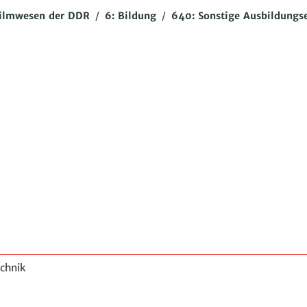
ilmwesen der DDR
/
6: Bildung
/
640: Sonstige Ausbildungs
echnik