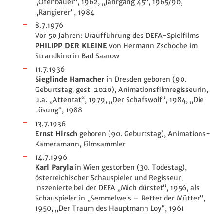
„Ofenbauer“, 1962, „Jahrgang 45“, 1965/90,
„Rangierer“, 1984
8.7.1976
Vor 50 Jahren: Uraufführung des DEFA-Spielfilms
PHILIPP DER KLEINE
von Hermann Zschoche im
Strandkino in Bad Saarow
11.7.1936
Sieglinde Hamacher
in Dresden geboren (90.
Geburtstag, gest. 2020), Animationsfilmregisseurin,
u.a. „Attentat“, 1979, „Der Schafswolf“, 1984, „Die
Lösung“, 1988
13.7.1936
Ernst Hirsch
geboren (90. Geburtstag), Animations-
Kameramann, Filmsammler
14.7.1996
Karl Paryla
in Wien gestorben (30. Todestag),
österreichischer Schauspieler und Regisseur,
inszenierte bei der DEFA „Mich dürstet“, 1956, als
Schauspieler in „Semmelweis – Retter der Mütter“,
1950, „Der Traum des Hauptmann Loy“, 1961