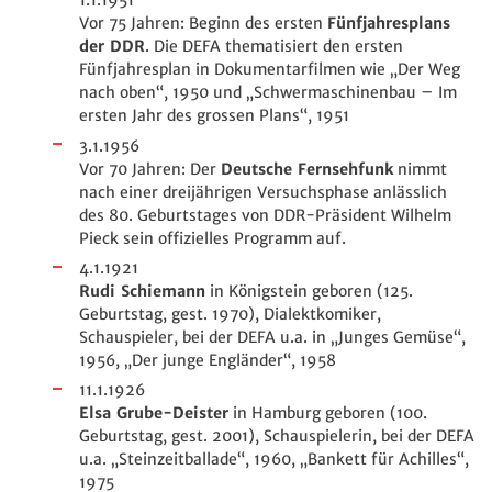
1.1.1951
Vor 75 Jahren: Beginn des ersten
Fünfjahresplans
der DDR
. Die DEFA thematisiert den ersten
Fünfjahresplan in Dokumentarfilmen wie „Der Weg
nach oben“, 1950 und „Schwermaschinenbau – Im
ersten Jahr des grossen Plans“, 1951
3.1.1956
Vor 70 Jahren: Der
Deutsche Fernsehfunk
nimmt
nach einer dreijährigen Versuchsphase anlässlich
des 80. Geburtstages von DDR-Präsident Wilhelm
Pieck sein offizielles Programm auf.
4.1.1921
Rudi Schiemann
in Königstein geboren (125.
Geburtstag, gest. 1970), Dialektkomiker,
Schauspieler, bei der DEFA u.a. in „Junges Gemüse“,
1956, „Der junge Engländer“, 1958
11.1.1926
Elsa Grube-Deister
in Hamburg geboren (100.
Geburtstag, gest. 2001), Schauspielerin, bei der DEFA
u.a. „Steinzeitballade“, 1960, „Bankett für Achilles“,
1975