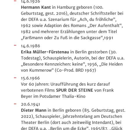
14.6.1926
Hermann Kant
in Hamburg geboren (100.
Geburtstag, gest. 2016), deutscher Schriftsteller bei
der DEFA u.a. Szenarium für „Ach, du fröhliche“,
1962 sowie Adaption des Romans „Der Aufenthalt“,
1982 und mehrerer Erzählungen unter dem Titel
„Farßmann oder Zu Fuß in die Sackgasse“,1991
14.6.1986
Erika Müller-Fürstenau
in Berlin gestorben (30.
Todestag), Schauspielerin, Autorin, bei der DEFA u.a.
„Besondere Kennzeichen: keine“, 1956, „Die Heiden
von Kummerow“ (Co-Prod. BRD 1967)
15.6.1966
Vor 60 Jahren: Uraufführung des kurz darauf
verbotenen Films
SPUR DER STEINE
von Frank
Beyer im Potsdamer Thalia-Kino
20.6.1941
Dieter Mann
in Berlin geboren (85. Geburtstag, gest.
2022), Schauspieler, jahrzehntelang am Deutschen
Theater Berlin (dort auch zeitweilig Intendant), bei
der DEFA u.a. „Berlin um die Ecke“, 1965/87, „Glück