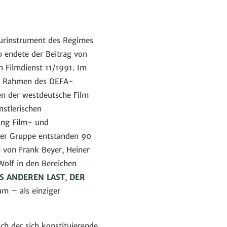
nsurinstrument des Regimes
So endete der Beitrag von
n Filmdienst 11/1991. Im
 im Rahmen des DEFA-
den der westdeutsche Film
nstlerischen
ung Film- und
ser Gruppe entstanden 90
e von Frank Beyer, Heiner
Wolf in den Bereichen
ES ANDEREN LAST
,
DER
um – als einziger
ch der sich konstituierende