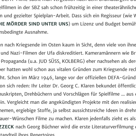
ielfilmen in der SBZ sah schon frühzeitig in einer theaterähnlic
n und gezielter Spielplan-Arbeit. Dass sich ein Regisseur (wie
DIE MÖRDER SIND UNTER UNS
) um Lizenz und Budget bemüht
ionsbedingte Ausnahme.
n nach Kriegsende im Osten kaum in Sicht, denn viele von ihn
 und Nazi-Filmen der Ufa diskreditiert. Kameramännern wie 
-Propaganda (u.a. JUD SÜSS, KOLBERG) eher nachsehen als dere
ber hatten wohl schon aus vitalen Gründen zum Kriegsende recht
cht. Schon im März 1946, lange vor der offiziellen DEFA-Grün
n sich reden: Ihr Leiter Dr. Georg C. Klaren bekundet öffentlic
kripten, Drehbüchern und Vorschlägen für Spielfilme ... aus
in. Vergleicht man die angekündigten Projekte mit den realisi
hemen, ergiebige Stoffe, ja selbst aussichtsreiche Ideen in dre
uer-Wünschen Filme zu machen. Klaren jedenfalls zieht es als
ZZECK
nach Georg Büchner wird die erste Literaturverfilmung 
tandteil ihres Repertoires.