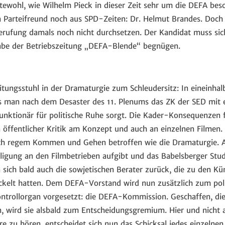
tewohl, wie Wilhelm Pieck in dieser Zeit sehr um die DEFA beso
en Parteifreund noch aus SPD-Zeiten: Dr. Helmut Brandes. Doch 
 Berufung damals noch nicht durchsetzen. Der Kandidat muss sic
abe der Betriebszeitung „DEFA-Blende“ begnügen.
eitungsstuhl in der Dramaturgie zum Schleudersitz: In eineinha
is man nach dem Desaster des 11. Plenums das ZK der SED mit
funktionär für politische Ruhe sorgt. Die Kader-Konsequenzen
n öffentlicher Kritik am Konzept und auch an einzelnen Filmen. 
olch regem Kommen und Gehen betroffen wie die Dramaturgie. 
iligung an den Filmbetrieben aufgibt und das Babelsberger Stu
sich bald auch die sowjetischen Berater zurück, die zu den Kün
wickelt hatten. Dem DEFA-Vorstand wird nun zusätzlich zum pol
ontrollorgan vorgesetzt: die DEFA-Kommission. Geschaffen, die
, wird sie alsbald zum Entscheidungsgremium. Hier und nicht a
 zu hören, entscheidet sich nun das Schicksal jedes einzelnen