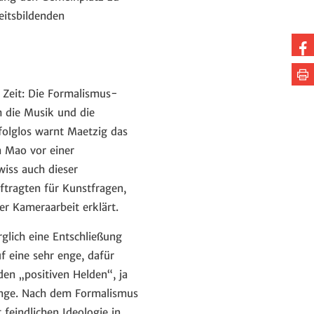
eitsbildenden
Au
Fa
Se
te
dr
 Zeit: Die Formalismus-
m die Musik und die
rfolglos warnt Maetzig das
n Mao vor einer
wiss auch dieser
ftragten für Kunstfragen,
er Kameraarbeit erklärt.
glich eine Entschließung
uf eine sehr enge, dafür
en „positiven Helden“, ja
Dinge. Nach dem Formalismus
feindlichen Ideologie in