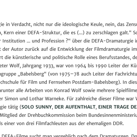
e in Verdacht, nicht nur die ideologische Keule, nein, das Ze
, Kern einer DEFA-Struktur, die es (...) zu zerschlagen galt.“ 
 Institution ... und Profession ?“ über die DEFA-Dramaturgie i
kt der Autor zurück auf die Entwicklung der Filmdramaturgie
t die künstlerische und politische Rolle eines Berufsstandes, 
eter Wolf, Jahrgang 1933, war von 1964 bis 1990 Leiter der Kü
gruppe „Babelsberg“ (von 1975–78 auch Leiter der Fachricht
chschule für Film und Fernsehen Postdam-Babelsberg). In die
arunter alle Arbeiten von Konrad Wolf sowie mehrere Spielfilm
r Simon und Lothar Warneke. Für zahlreiche dieser Filme war 
ie tätig (
SOLO SUNNY
,
DER AUFENTHALT
,
EINER TRAGE D
er Mitglied der Drehbuchkommission beim Bundesinnenministeri
ls einer von drei Filmfachleuten aus der ehemaligen DDR.
ten DEFA-Filme sucht man vergeblich nach dem Dramaturgen. Do