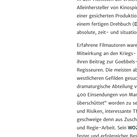
Alleinhersteller von Kinosp
einer gesicherten Produktio
einem fertigen Drehbuch (
absolute, zeit- und situat
Erfahrene Filmautoren ware
Mitwirkung an den Kriegs-
ihren Beitrag zur Goebbels
Regisseuren. Die meisten a
westlicheren Gefilden gesu
dramaturgische Abteilung vo
400 Einsendungen von Manus
überschüttet“ worden zu se
und Risiken, interessante T
geschweige denn aus Zuscha
und Regie-Arbeit. Sein
WO
fester und erfolgreicher Bes