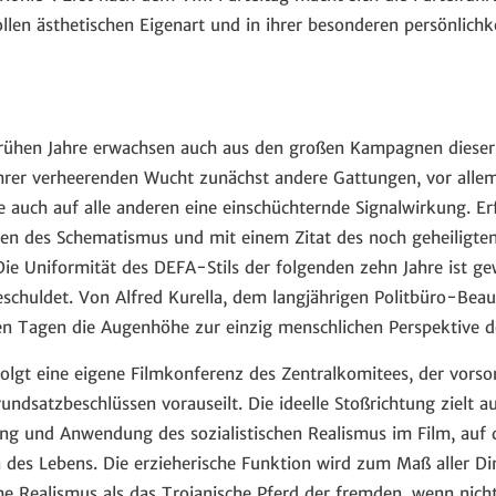
vollen ästhetischen Eigenart und in ihrer besonderen persönlichk
frühen Jahre erwachsen auch aus den großen Kampagnen dieser
 ihrer verheerenden Wucht zunächst andere Gattungen, vor alle
e auch auf alle anderen eine einschüchternde Signalwirkung. E
en des Schematismus und mit einem Zitat des noch geheiligte
ie Uniformität des DEFA-Stils der folgenden zehn Jahre ist ge
eschuldet. Von Alfred Kurella, dem langjährigen Politbüro-Beau
nen Tagen die Augenhöhe zur einzig menschlichen Perspektive d
lgt eine eigene Filmkonferenz des Zentralkomitees, der vorsor
undsatzbeschlüssen vorauseilt. Die ideelle Stoßrichtung zielt a
ung und Anwendung des sozialistischen Realismus im Film, auf d
n des Lebens. Die erzieherische Funktion wird zum Maß aller 
he Realismus als das Trojanische Pferd der fremden, wenn nicht 