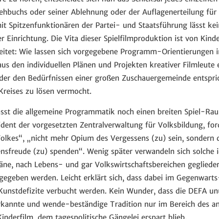
ehbuchs oder seiner Ablehnung oder der Auflagenerteilung für
 Spitzenfunktionären der Partei- und Staatsführung lässt kei
r Einrichtung. Die Vita dieser Spielfilmproduktion ist von Kin
eitet: Wie lassen sich vorgegebene Programm-Orientierungen i
us den individuellen Plänen und Projekten kreativer Filmleute e
, der den Bedürfnissen einer großen Zuschauergemeinde entspric
Kreises zu lösen vermocht.
ässt die allgemeine Programmatik noch einen breiten Spiel-Rau
sident der vorgesetzten Zentralverwaltung für Volksbildung, fo
olkes“, „nicht mehr Opium des Vergessens (zu) sein, sondern d
nsfreude (zu) spenden“. Wenig später verwandeln sich solche i
läne, nach Lebens- und gar Volkswirtschaftsbereichen gegliedert,
gegeben werden. Leicht erklärt sich, dass dabei im Gegenwarts
nstdefizite verbucht werden. Kein Wunder, dass die DEFA unu
erkannte und wende-beständige Tradition nur im Bereich des ant
nderfilm, dem tagespolitische Gängelei erspart blieb.