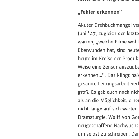
„Fehler erkennen“
Akuter Drehbuchmangel vera
Juni '47, zugleich der letz
warten, „welche Filme wohl 
überwunden hat, sind heute
heute im Kreise der Produkt
Weise eine Zensur auszuüb
erkennen...“. Das klingt nai
gesamte Leitungsarbeit verh
groß. Es gab auch noch nic
als an die Möglichkeit, ein
nicht lange auf sich warte
Dramaturgie. Wolff von Gord
neugeschaffene Nachwuchsst
um selbst zu schreiben. Da