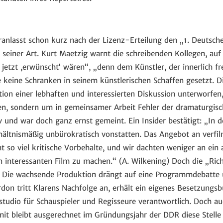
nlasst schon kurz nach der Lizenz-Erteilung den „1. Deutsch
te seiner Art. Kurt Maetzig warnt die schreibenden Kollegen, auf
jetzt ,erwünscht‘ wären“, „denn dem Künstler, der innerlich fre
 keine Schranken in seinem künstlerischen Schaffen gesetzt. 
ion einer lebhaften und interessierten Diskussion unterworfen,
en, sondern um in gemeinsamer Arbeit Fehler der dramaturgisc
v und war doch ganz ernst gemeint. Ein Insider bestätigt: „In de
ältnismäßig unbürokratisch vonstatten. Das Angebot an verfilm
ht so viel kritische Vorbehalte, und wir dachten weniger an 
en interessanten Film zu machen.“ (A. Wilkening) Doch die „Ric
n. Die wachsende Produktion drängt auf eine Programmdebatte
on tritt Klarens Nachfolge an, erhält ein eigenes Besetzungsb
udio für Schauspieler und Regisseure verantwortlich. Doch auc
mit bleibt ausgerechnet im Gründungsjahr der DDR diese Stelle 