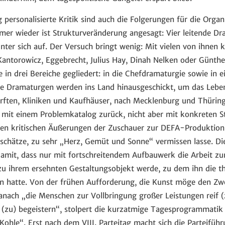
g personalisierte Kritik sind auch die Folgerungen für die Organ
mer wieder ist Strukturveränderung angesagt: Vier leitende D
nter sich auf. Der Versuch bringt wenig: Mit vielen von ihnen
Kantorowicz, Eggebrecht, Julius Hay, Dinah Nelken oder Günthe
 in drei Bereiche gegliedert: in die Chefdramaturgie sowie in 
ie Dramaturgen werden ins Land hinausgeschickt, um das Leben
erften, Kliniken und Kaufhäuser, nach Mecklenburg und Thüring
it einem Problemkatalog zurück, nicht aber mit konkreten S
elen kritischen Äußerungen der Zuschauer zur DEFA-Produktion,
schätze, zu sehr „Herz, Gemüt und Sonne“ vermissen lasse. Die
damit, dass nur mit fortschreitendem Aufbauwerk die Arbeit zum
u ihrem ersehnten Gestaltungsobjekt werde, zu dem ihn die t
en hatte. Von der frühen Aufforderung, die Kunst möge den Zw
danach „die Menschen zur Vollbringung großer Leistungen reif (
s (zu) begeistern“, stolpert die kurzatmige Tagesprogrammatik 
 Kohle“. Erst nach dem VIII. Parteitag macht sich die Parteifü