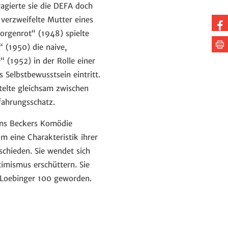
agierte sie die DEFA doch
 verzweifelte Mutter eines
Au
orgenrot“ (1948) spielte
Fa
Se
 (1950) die naive,
te
dr
 (1952) in der Rolle einer
 Selbstbewusstsein eintritt.
ttelte gleichsam zwischen
ahrungsschatz.
Jens Beckers Komödie
um eine Charakteristik ihrer
schieden. Sie wendet sich
imismus erschüttern. Sie
e Loebinger 100 geworden.