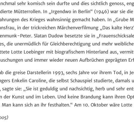
chmal sehr komisch sein durfte und dies sichtlich genoss, eng
dierte Mütterrollen. In „Irgendwo in Berlin“ (1946) war sie die
fahrungen des Krieges wahnsinnig gemacht haben. In „Grube M
nsfrau, in der trickreichen Märchenverfilmung „Das kalte Herz“
enmunk-Peter. Slatan Dudow besetzte sie in „Frauenschicksale“
s, die unermüdlich für Gleichberechtigung und mehr weibliches
attete Lotte Loebinger mit biografischem Hinterland aus, vermi
äuschungen und immer wieder neuen Aufbrüchen geprägten Erf
 die greise Darstellerin 1993, sechs Jahre vor ihrem Tod, in 
gers Enkelin Caroline, die selbst Schauspiel studierte, damals 
agte sie: „Sie ist geduldig und nachsichtig, herb und sehr ent
n der Kunst und im Leben. Und keine Brandung kann ihren Opt
ld. Man kann sich an ihr festhalten.“ Am 10. Oktober wäre Lott
005)