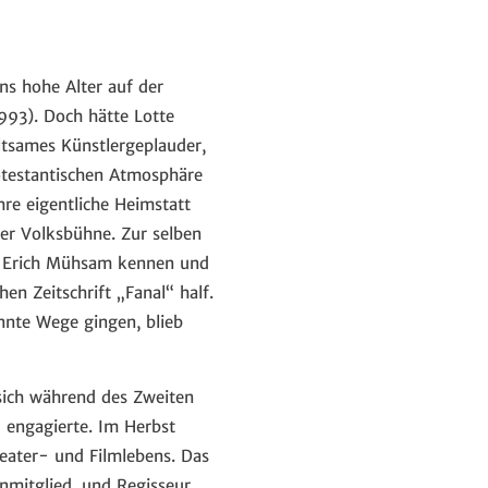
ins hohe Alter auf der
993). Doch hätte Lotte
ltsames Künstlergeplauder,
otestantischen Atmosphäre
hre eigentliche Heimstatt
ner Volksbühne. Zur selben
ter Erich Mühsam kennen und
en Zeitschrift „Fanal“ half.
ennte Wege gingen, blieb
 sich während des Zweiten
 engagierte. Im Herbst
eater- und Filmlebens. Das
nmitglied, und Regisseur