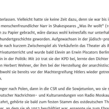
rlassen. Vielleicht hatte sie keine Zeit dazu, denn sie war bis 
s menschenfreundlicher Narr in Shakespeares „Was ihr wollt“ (1
n zu Papier gebracht, wäre daraus wohl keinesfalls nur unterha
hrhundertgeschichte geworden. Aufgewachsen in der jüdisch-pr
sie nach kurzem Zwischenspiel als Verkäuferin das Theater als i
rivatunterricht und wurde bald Elevin an Erwin Piscators Berli
in in der Politik: Mit 20 trat sie der KPD bei, lernte den Dich
 Herbert Wehner, der ihm bei der Herstellung der anarchistisch
bwohl sie bereits vor der Machtergreifung Hitlers wieder getr
n.
inger nach Polen, dann in die CSR und die Sowjetunion, wo sie
deutscher Nachrichten- und Kultursendungen von Radio Moskau
ehrt, gehörte sie bald zum festen Stamm des ostdeutschen Th
er, an dem sie ab 1952 beschäftigt war, ernannte sie zum Ehre