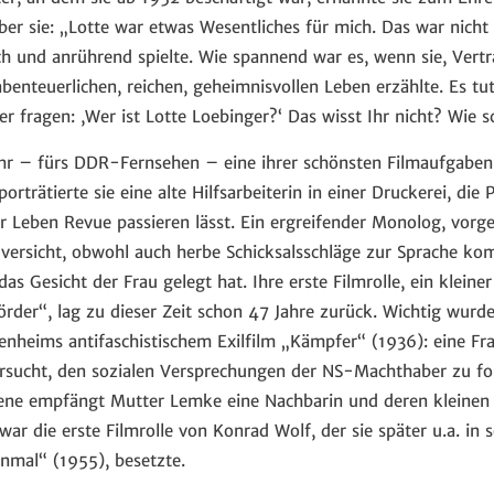
er sie: „Lotte war etwas Wesentliches für mich. Das war nicht
ach und anrührend spielte. Wie spannend war es, wenn sie, Ver
nteuerlichen, reichen, geheimnisvollen Leben erzählte. Es tut
 fragen: ,Wer ist Lotte Loebinger?‘ Das wisst Ihr nicht? Wie s
ihr – fürs DDR-Fernsehen – eine ihrer schönsten Filmaufgaben e
orträtierte sie eine alte Hilfsarbeiterin in einer Druckerei, die P
r Leben Revue passieren lässt. Ein ergreifender Monolog, vorg
uversicht, obwohl auch herbe Schicksalsschläge zur Sprache ko
as Gesicht der Frau gelegt hat. Ihre erste Filmrolle, ein kleiner
rder“, lag zu dieser Zeit schon 47 Jahre zurück. Wichtig wurde
heims antifaschistischem Exilfilm „Kämpfer“ (1936): eine Frau
rsucht, den sozialen Versprechungen der NS-Machthaber zu fo
zene empfängt Mutter Lemke eine Nachbarin und deren kleinen 
 war die erste Filmrolle von Konrad Wolf, der sie später u.a. i
inmal“ (1955), besetzte.