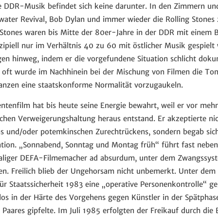
te DDR-Musik befindet sich keine darunter. In den Zimmern un
water Revival, Bob Dylan und immer wieder die Rolling Stones 
 Stones waren bis Mitte der 80er-Jahre in der DDR mit einem Ba
zipiell nur im Verhältnis 40 zu 60 mit östlicher Musik gespie
en hinweg, indem er die vorgefundene Situation schlicht dokum
zu oft wurde im Nachhinein bei der Mischung von Filmen die Ton
anzen eine staatskonforme Normalität vorzugaukeln.
enfilm hat bis heute seine Energie bewahrt, weil er vor mehr 
ichen Verweigerungshaltung heraus entstand. Er akzeptierte ni
 und/oder potemkinschen Zurechtrückens, sondern begab sich v
tuation. „Sonnabend, Sonntag und Montag früh“ führt fast nebe
aliger DEFA-Filmemacher ad absurdum, unter dem Zwangssyst
en. Freilich blieb der Ungehorsam nicht unbemerkt. Unter dem 
ür Staatssicherheit 1983 eine „operative Personenkontrolle“ g
los in der Härte des Vorgehens gegen Künstler in der Spätpha
Paares gipfelte. Im Juli 1985 erfolgten der Freikauf durch di