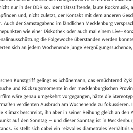
cht nur in der DDR so. Identitätsstiftende, laute Rockmusik, 
inden und, nicht zuletzt, der Kontakt mit dem anderen Geschl
. Auch der Samstagabend im ländlichen Mecklenburg versprach
hepunkten wie einer Diskothek oder auch mal einem Live-Kon
enalinausschüttung die Folgewoche überstanden werden konnte
erten sich an jedem Wochenende junge Vergnügungssuchende, d
ischen Kunstgriff gelingt es Schönemann, das ernüchternd Zykli
suche und Rückzugsmomente in der mecklenburgischen Provinz
rfilm wäre genau umgekehrt vorgegangen, hätte die Stereotyp
rmaßen verdienten Ausbruch am Wochenende zu fokussieren. 
 Klimax beschreibt, ihn aber in seiner Reihung gleich an den A
unkt auf den Sonntag – und dieser Sonntag ist in Mecklenbu
tands. Es stellt sich dabei ein reizvolles diametrales Verhältnis