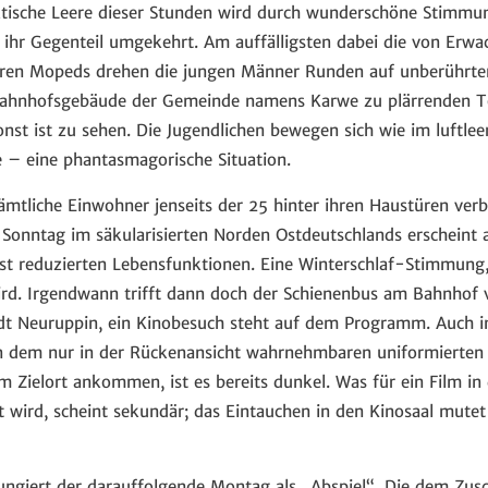
ktische Leere dieser Stunden wird durch wunderschöne Stimmu
n ihr Gegenteil umgekehrt. Am auffälligsten dabei die von Erwa
ihren Mopeds drehen die jungen Männer Runden auf unberührte
ahnhofsgebäude der Gemeinde namens Karwe zu plärrenden T
nst ist zu sehen. Die Jugendlichen bewegen sich wie im luftle
 – eine phantasmagorische Situation.
 sämtliche Einwohner jenseits der 25 hinter ihren Haustüren ver
 Sonntag im säkularisierten Norden Ostdeutschlands erscheint al
t reduzierten Lebensfunktionen. Eine Winterschlaf-Stimmung, 
ird. Irgendwann trifft dann doch der Schienenbus am Bahnhof v
adt Neuruppin, ein Kinobesuch steht auf dem Programm. Auch 
on dem nur in der Rückenansicht wahrnehmbaren uniformierten
m Zielort ankommen, ist es bereits dunkel. Was für ein Film i
t wird, scheint sekundär; das Eintauchen in den Kinosaal mutet
ungiert der darauffolgende Montag als „Abspiel“. Die dem Zusc