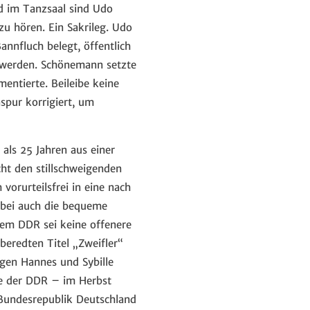
d im Tanzsaal sind Udo
zu hören. Ein Sakrileg. Udo
nnfluch belegt, öffentlich
lt werden. Schönemann setzte
entierte. Beileibe keine
spur korrigiert, um
als 25 Jahren aus einer
cht den stillschweigenden
orurteilsfrei in eine nach
nbei auch die bequeme
em DDR sei keine offenere
beredten Titel „Zweifler“
egen Hannes und Sybille
se der DDR – im Herbst
e Bundesrepublik Deutschland