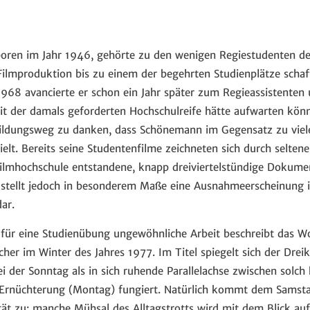
boren im Jahr 1946, gehörte zu den wenigen Regiestudenten de
ilmproduktion bis zu einem der begehrten Studienplätze schaf
 1968 avancierte er schon ein Jahr später zum Regieassistente
it der damals geforderten Hochschulreife hätte aufwarten könn
ldungsweg zu danken, dass Schönemann im Gegensatz zu viel
elt. Bereits seine Studentenfilme zeichneten sich durch seltene
ilmhochschule entstandene, knapp dreiviertelstündige Dokume
stellt jedoch in besonderem Maße eine Ausnahmeerscheinung 
ar.
 für eine Studienübung ungewöhnliche Arbeit beschreibt das 
her im Winter des Jahres 1977. Im Titel spiegelt sich der Drei
ei der Sonntag als in sich ruhende Parallelachse zwischen sol
Ernüchterung (Montag) fungiert. Natürlich kommt dem Samst
tät zu: manche Mühsal des Alltagstrotts wird mit dem Blick au