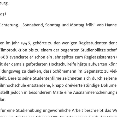
burg.
003)
nüchterung. „Sonnabend, Sonntag und Montag früh“ von Hann
n im Jahr 1946, gehörte zu den wenigen Regiestudenten der s
ilmproduktion bis zu einem der begehrten Studienplätze schaf
 1968 avancierte er schon ein Jahr später zum Regieassistente
it der damals geforderten Hochschulreife hätte aufwarten könn
ldungsweg zu danken, dass Schönemann im Gegensatz zu viel
elt. Bereits seine Studentenfilme zeichneten sich durch seltene
ilmhochschule entstandene, knapp dreiviertelstündige Dokume
stellt jedoch in besonderem Maße eine Ausnahmeerscheinung 
ar.
 für eine Studienübung ungewöhnliche Arbeit beschreibt das 