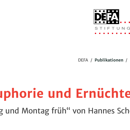
DEFA
/
Publikationen
/
uphorie und Ernücht
g und Montag früh“ von Hannes S