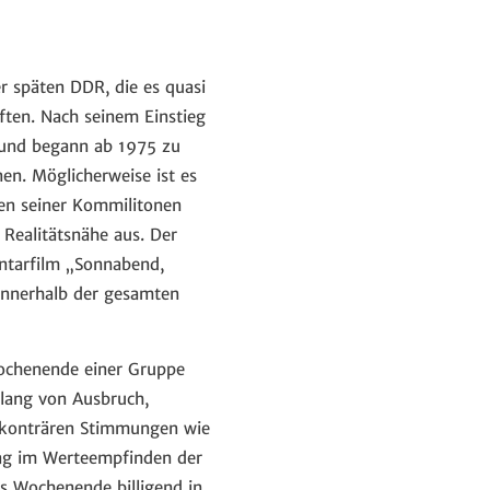
r späten DDR, die es quasi
ften. Nach seinem Einstieg
n und begann ab 1975 zu
en. Möglicherweise ist es
en seiner Kommilitonen
 Realitätsnähe aus. Der
ntarfilm „Sonnabend,
innerhalb der gesamten
Wochenende einer Gruppe
klang von Ausbruch,
ch konträren Stimmungen wie
ag im Werteempfinden der
fs Wochenende billigend in