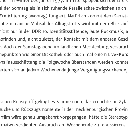
her im Winter des Jahres 1977. Im Titel spiegelt sich der Drei
ei der Sonntag als in sich ruhende Parallelachse zwischen sol
Ernüchterung (Montag) fungiert. Natürlich kommt dem Samst
tät zu: manche Mühsal des Alltagstrotts wird mit dem Blick au
cht nur in der DDR so. Identitätsstiftende, laute Rockmusik, 
inden und, nicht zuletzt, der Kontakt mit dem anderen Geschl
. Auch der Samstagabend im ländlichen Mecklenburg versprach
hepunkten wie einer Diskothek oder auch mal einem Live-Kon
enalinausschüttung die Folgewoche überstanden werden konnte
erten sich an jedem Wochenende junge Vergnügungssuchende, d
ischen Kunstgriff gelingt es Schönemann, das ernüchternd Zykli
suche und Rückzugsmomente in der mecklenburgischen Provinz
rfilm wäre genau umgekehrt vorgegangen, hätte die Stereotyp
rmaßen verdienten Ausbruch am Wochenende zu fokussieren. 