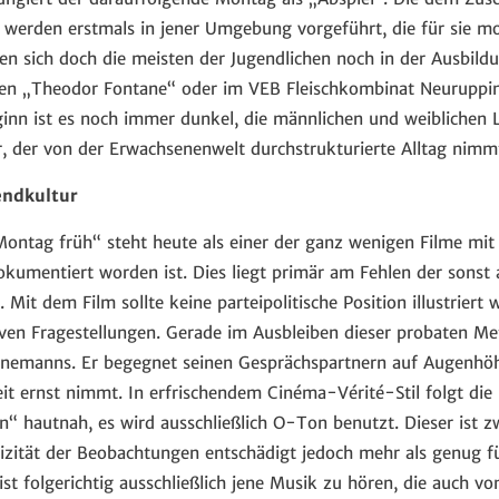
n werden erstmals in jener Umgebung vorgeführt, die für sie 
en sich doch die meisten der Jugendlichen noch in der Ausbildu
ken „Theodor Fontane“ oder im VEB Fleischkombinat Neuruppin
inn ist es noch immer dunkel, die männlichen und weiblichen L
, der von der Erwachsenenwelt durchstrukturierte Alltag nimm
endkultur
ntag früh“ steht heute als einer der ganz wenigen Filme mit
okumentiert worden ist. Dies liegt primär am Fehlen der sonst
Mit dem Film sollte keine parteipolitische Position illustriert 
en Fragestellungen. Gerade im Ausbleiben dieser probaten Meth
emanns. Er begegnet seinen Gesprächspartnern auf Augenhöhe
beit ernst nimmt. In erfrischendem Cinéma-Vérité-Stil folgt 
“ hautnah, es wird ausschließlich O-Ton benutzt. Dieser ist 
izität der Beobachtungen entschädigt jedoch mehr als genug fü
st folgerichtig ausschließlich jene Musik zu hören, die auch v