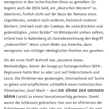
wenigstens in den tschechischen Kinos zu genießen. So
begann auch die DEFA bald, am „deutschen Western“ zu
laborieren, freilich nicht auf der Basis der Romane eines
Lügenbarons, sondern nach anderen, historisch exakten
Büchern. Und weil statt der Cowboys die unterdrückten und
gedemütigten „roten Brüder“ im Mittelpunkt stehen sollten,
erfand man in Babelsberg als Genrebezeichnung den Begriff
„Indianerfilm“. Wenn schon Bilder aus Amerika, dann
wenigstens von richtiger ideologischer Position aus gesehen.
Als der erste Stoff drehreif war, passierte etwas
Merkwürdiges. Keiner der knapp 40 festangestellten DEFA-
Regisseure hatte Mut zu oder Lust auf Federschmuck und
Lasso. Die Direktion war gezwungen, international auf Suche
zu gehen und verpflichtete schließlich einen tschechischen
Filmemacher, Josef Mach – dem
DIE SÖHNE DER GROSSEN
BÄRIN
(1966) zu einem Sensationserfolg gerieten. Damit
waren die Schleusen gebrochen: Von nun an offerierten die
Babelsberger Studios jedes Jahr ein „Indianeropus“, bis weit