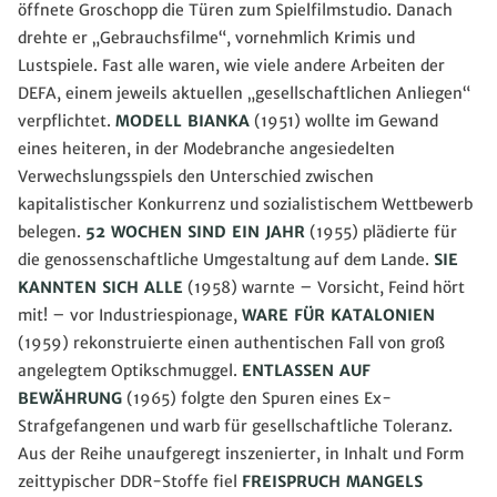
öffnete Groschopp die Türen zum Spielfilmstudio. Danach
drehte er „Gebrauchsfilme“, vornehmlich Krimis und
Lustspiele. Fast alle waren, wie viele andere Arbeiten der
DEFA, einem jeweils aktuellen „gesellschaftlichen Anliegen“
verpflichtet.
MODELL BIANKA
(1951) wollte im Gewand
eines heiteren, in der Modebranche angesiedelten
Verwechslungsspiels den Unterschied zwischen
kapitalistischer Konkurrenz und sozialistischem Wettbewerb
belegen.
52 WOCHEN SIND EIN JAHR
(1955) plädierte für
die genossenschaftliche Umgestaltung auf dem Lande.
SIE
KANNTEN SICH ALLE
(1958) warnte – Vorsicht, Feind hört
mit! – vor Industriespionage,
WARE FÜR KATALONIEN
(1959) rekonstruierte einen authentischen Fall von groß
angelegtem Optikschmuggel.
ENTLASSEN AUF
BEWÄHRUNG
(1965) folgte den Spuren eines Ex-
Strafgefangenen und warb für gesellschaftliche Toleranz.
Aus der Reihe unaufgeregt inszenierter, in Inhalt und Form
zeittypischer DDR-Stoffe fiel
FREISPRUCH MANGELS