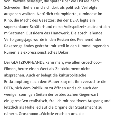
von Rowdies belästigt, die später über die Ostsee nach
Schweden fliehen und sich dort als politisch Verfolgte
ausgeben wollten. Natürlich triumphierte, zumindest im
Kino, die Macht des Gesetzes: Bei der DEFA legte ein
superschlauer Schäferhund nebst Volkspolizei-Leutnant den
mißratenen Outsidern das Handwerk. Die abschließende
Verfolgungsjagd wurde in den Resten des Peenemünder
Raketengeländes gedreht: mit steil in den Himmel ragenden
Ruinen als expressionistisches Dekor.
Der GLATZKOPFBANDE kann man, wie allen Groschopp-
Filmen, heute einen Wert als Zeitdokument nicht
absprechen. Auch er belegt die kulturpolitische
Entkrampfung nach dem Mauerbau; mit ihm versuchte die
DEFA, sich dem Publikum zu öffnen und sich auch den
weniger sonnigen Seiten der ostdeutschen Gegenwart
einigermaßen realistisch, freilich mit positivem Ausgang und
letztlich als Hohelied auf die Organe der Staatsmacht zu
nähern. Groschopp: „Wichtig erschien uns, die