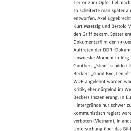
Terror zum Opfer fiel, nac
so scheiterte man später an
entworfen. Axel Eggebrecht
Kurt Maetzig und Bertold V
den Griff bekam. Später en
Dokumentarfilm der 1950er-
Auftreten der DDR-Dokumen
clowneske Moment in Jörg F
Günthers „Stein“ schildert 
Beckers „Good Bye, Lenin!“
WDR abgelehnt worden war).
Kritik, eher nörgelnd im W
Beckers Inszenierung. In E
Hintergründe nur schwer zu
kommunistisch regiert war
verboten (Vietnam), in ande
Untersuchung über das Bild