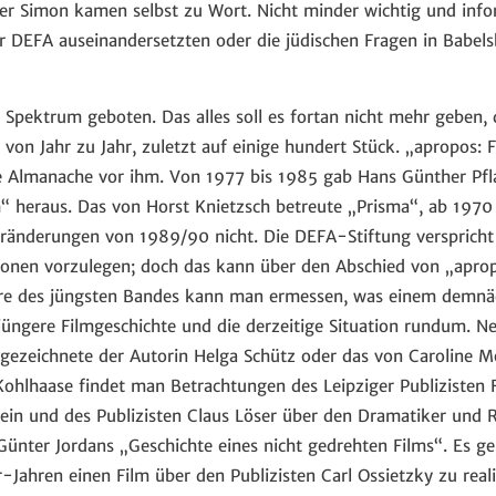
r Simon kamen selbst zu Wort. Nicht minder wichtig und infor
der DEFA auseinandersetzten oder die jüdischen Fragen in Babel
es Spektrum geboten. Das alles soll es fortan nicht mehr geben,
 von Jahr zu Jahr, zuletzt auf einige hundert Stück. „apropos: F
re Almanache vor ihm. Von 1977 bis 1985 gab Hans Günther Pf
“ heraus. Das von Horst Knietzsch betreute „Prisma“, ab 1970 
Veränderungen von 1989/90 nicht. Die DEFA-Stiftung verspricht
ionen vorzulegen; doch das kann über den Abschied von „apro
üre des jüngsten Bandes kann man ermessen, was einem demnäc
 jüngere Filmgeschichte und die derzeitige Situation rundum. 
r gezeichnete der Autorin Helga Schütz oder das von Caroline M
hlhaase findet man Betrachtungen des Leipziger Publizisten 
in und des Publizisten Claus Löser über den Dramatiker und 
Günter Jordans „Geschichte eines nicht gedrehten Films“. Es g
Jahren einen Film über den Publizisten Carl Ossietzky zu real