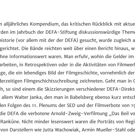
n alljährliches Kompendium, das kritischen Rückblick mit aktu
urden im Jahrbuch der DEFA-Stiftung diskussionswürdige Theme
istorie (vor allem mit der der DEFA) gesucht, wurde zugleich a
erichtet. Die Bände reichten weit über einen Bericht hinaus, w
hne Informationswert waren. Man erfuhr, wohin die Gelder im e
rbeiten, in Retrospektiven oder in die Aktivitäten von Filmwer
ge, die ein lebendiges Bild der Filmgeschichte, vornehmlich der
 derzeitigen Filmgeschichtsschreibung zeichneten. Geht man in
h, so sind einem die Skizzierungen verschiedener DEFA-Direkt
r allem Walter Janka, den man in Babelsberg ebenso kurz entsch
en Folgen des 11. Plenums der SED und der Filmverbote von 1
 die DEFA die verbotene Arnold-Zweig-Verfilmung „Das Beil v
r Ranküne. Nicht minder lesenswert waren die Porträts von Reg
von Darstellern wie Jutta Wachowiak, Armin Mueller-Stahl ode