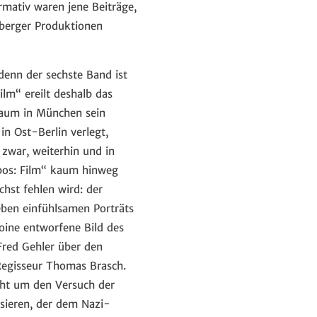
mativ waren jene Beiträge,
sberger Produktionen
 denn der sechste Band ist
ilm“ ereilt deshalb das
laum in München sein
in Ost-Berlin verlegt,
 zwar, weiterhin und in
pos: Film“ kaum hinweg
hst fehlen wird: der
Neben einfühlsamen Porträts
oine entworfene Bild des
Fred Gehler über den
Regisseur Thomas Brasch.
eht um den Versuch der
isieren, der dem Nazi-