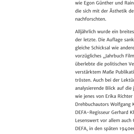
wie Egon Günther und Raine
die sich mit der Ästhetik 
nachforschten.
Alljährlich wurde ein breit
der letzte. Die Auflage sank
gleiche Schicksal wie ande
vorzügliches „Jahrbuch Film
überlebte die politischen 
verstärktem Maße Publikat
trösten. Auch bei der Lekt
analysierende Blick auf die
wie jenes von Erika Richte
Drehbuchautors Wolfgang Ko
DEFA-Regisseur Gerhard Kle
Lesenswert vor allem auch 
DEFA, in den späten 1940er-