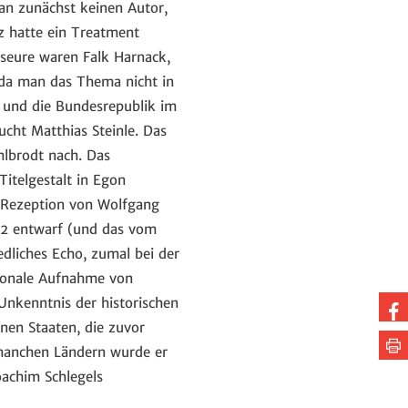
an zunächst keinen Autor,
cz hatte ein Treatment
seure waren Falk Harnack,
 da man das Thema nicht in
 und die Bundesrepublik im
cht Matthias Steinle. Das
lbrodt nach. Das
itelgestalt in Egon
ie Rezeption von Wolfgang
92 entwarf (und das vom
dliches Echo, zumal bei der
tionale Aufnahme von
Unkenntnis der historischen
Au
nen Staaten, die zuvor
Fa
Se
manchen Ländern wurde er
te
dr
oachim Schlegels