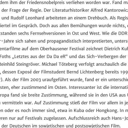
hdem ihm der Friedensnobelpreis verliehen worden war. Fand m
 der Frage der Regie. Der Literaturhistoriker Alfred Kantorowi
 und Rudolf Leonhard arbeiteten an einem Drehbuch. Als Regis
iertel im Gespräch. Doch aus allen Bemühungen wurde nichts,
tstanden sechs Fernsehversionen in Ost und West. Wie die DDR
Jahre sich sahen und propagandistisch interpretierten, untersu
tarfilme auf dem Oberhausener Festival zeichnet Dietrich Kuh
oths „Letztes aus der Da Da eR“ und das Sich-Verbergen der T
Reinhild Steingröver. Michael Töteberg verfolgt anschaulich d
, dessen Exposé der Filmstudent Bernd Lichtenberg bereits 19
 Als der Film 2003 uraufgeführt wurde, fand er ein unterschie
esten, eher zustimmend im Osten. Interessanter ist die interna
uropa fand sie breite Zustimmung, während sie in den USA aus 
 vermitteln war. Auf Zustimmung stieß der Film vor allem in je
en oder es noch immer sind, etwa in Kuba oder Hongkong. In 
ren nur auf Festivals zugelassen. Aufschlussreich auch Hans-J
 der Deutschen im sowjetischen und postsowjetischen Film.