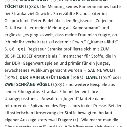
TÖCHTER
(1980). Die Meinung seines Kameramannes hatte
bei Stranka viel Gewicht. So erzählte Brand später im
Gespräch mit Peter Badel über den Regisseur: „Zu jedem
Detail wollte er meine Meinung als Kameramann“ und
ergänzte „es ging so weit, dass meine Frau mich fragte, ob
ich mit ihr verheiratet sei oder mit Erwin.“ („Kamera läuft“,
S. 98–99). Regisseur Stranka profilierte sich mit ZUM
BEISPIEL JOSEF erstmals als Filmemacher für Stoffe, die in
der DDR-Gegenwart spielen und primär für ein junges,
erwachsenes Publikum gemacht wurden – SABINE WULFF
(1978),
DER HAIFISCHFÜTTERER
(1985),
LIANE
(1987) oder
ZWEI SCHRÄGE VÖGEL
(1989) sind weitere Beispiele aus
seiner Filmografie. Strankas Filmhelden eint ihre
Unangepasstheit. „Anwalt der Jugend“ lautete daher
mitunter der Spitzname des Regisseurs in der Presse. Bei der
künstlerischen Umsetzung der Stoffe bewegten ihn laut
eigener Aussage stets zwei Fragen: (1) „Wie macht man die
Filme unterhaltsam?“ und (2) „Wie hütet man sich davor, sie