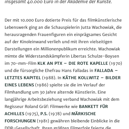
insgesamt 40.000 Euro in der Akademie der Künste.
Der mit 10.000 Euro dotierte Preis für das filmkünstlerische
Lebenswerk ging an die Schauspielerin Jutta Wachowiak, die
herausragenden Frauenfiguren ein einprägsames Gesicht
auf der Kinoleinwand verlieh und mit ihren vielseitigen
Darstellungen ein Millionenpublikum erreichte. Wachowiak
mimte die Widerstandskämpferin Libertas Schulze-Boysen
im 70-mm-Film
KLK AN PTX – DIE ROTE KAPELLE
(1970)
und die fürsorgliche Ehefrau Hans Falladas in
FALLADA –
LETZTES KAPITEL
(1988). In
KÄTHE KOLLWITZ – BILDER
EINES LEBENS
(1986) spielte sie die im Verlauf der
Filmhandlung um 30 Jahre alternde Künstlerin. Eine
langjährige Arbeitsbeziehung verband Wachowiak mit dem
Regisseur Roland Gräf: Filmwerke wie
BANKETT FÜR
ACHILLES
(1975),
P.S.
(1978) und
MÄRKISCHE
FORSCHUNGEN
(1981) gewähren bleibende Einblicke in die
DDR-Gesellschaft. Ihren größten Filmerfolg feierte die