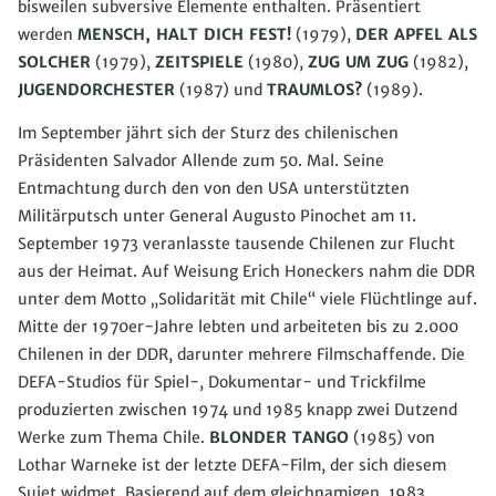
bisweilen subversive Elemente enthalten. Präsentiert
werden
MENSCH, HALT DICH FEST!
(1979),
DER APFEL ALS
SOLCHER
(1979),
ZEITSPIELE
(1980),
ZUG UM ZUG
(1982),
JUGENDORCHESTER
(1987) und
TRAUMLOS?
(1989).
Im September jährt sich der Sturz des chilenischen
Präsidenten Salvador Allende zum 50. Mal. Seine
Entmachtung durch den von den USA unterstützten
Militärputsch unter General Augusto Pinochet am 11.
September 1973 veranlasste tausende Chilenen zur Flucht
aus der Heimat. Auf Weisung Erich Honeckers nahm die DDR
unter dem Motto „Solidarität mit Chile“ viele Flüchtlinge auf.
Mitte der 1970er-Jahre lebten und arbeiteten bis zu 2.000
Chilenen in der DDR, darunter mehrere Filmschaffende. Die
DEFA-Studios für Spiel-, Dokumentar- und Trickfilme
produzierten zwischen 1974 und 1985 knapp zwei Dutzend
Werke zum Thema Chile.
BLONDER TANGO
(1985) von
Lothar Warneke ist der letzte DEFA-Film, der sich diesem
Sujet widmet. Basierend auf dem gleichnamigen, 1983