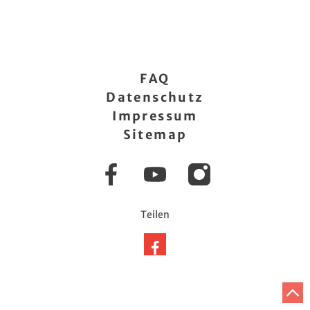
FAQ
Datenschutz
Impressum
Sitemap
Facebook
YouTube
Instagram
Teilen
Auf
Facebook
teilen
Z
A