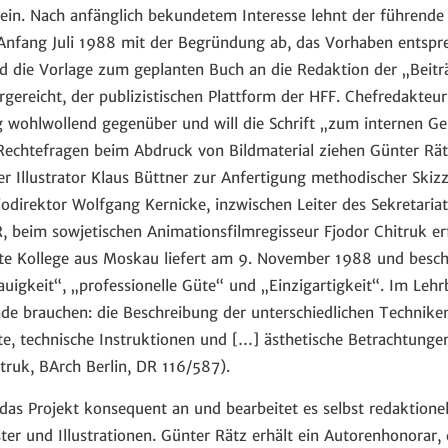
 ein. Nach anfänglich bekundetem Interesse lehnt der führen
Anfang Juli 1988 mit der Begründung ab, das Vorhaben entspr
ird die Vorlage zum geplanten Buch an die Redaktion der „Beit
rgereicht, der publizistischen Plattform der HFF. Chefredakte
ng wohlwollend gegenüber und will die Schrift „zum internen Ge
Rechtefragen beim Abdruck von Bildmaterial ziehen Günter Rä
r Illustrator Klaus Büttner zur Anfertigung methodischer Skizz
odirektor Wolfgang Kernicke, inzwischen Leiter des Sekretariat
, beim sowjetischen Animationsfilmregisseur Fjodor Chitruk er
e Kollege aus Moskau liefert am 9. November 1988 und besche
uigkeit“, „professionelle Güte“ und „Einzigartigkeit“. Im Lehrb
e brauchen: die Beschreibung der unterschiedlichen Techniken
, technische Instruktionen und […] ästhetische Betrachtunge
truk, BArch Berlin, DR 116/587).
as Projekt konsequent an und bearbeitet es selbst redaktionel
ter und Illustrationen. Günter Rätz erhält ein Autorenhonorar, 