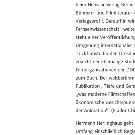
beim Henschelverlag Berlin
Bühnen- und Filmliteratur 
Verlagsprofil. Daraufhin w
Fernsehwissenschaft“ weite
steht einer Veröffentlichu
Umgehung internationaler 
Trickfilmstudio den Dresdne
ersucht der ehemalige Studi
Filmorganisationen der DDR
zum Buch. Der weltberühmt
Publikation „Tiefe und Gena
„was moderne Filmschaffend
ökonomische Gesichtspunkte
der Animation“. (Fjodor Chi
Hermann Herlinghaus geht d
Umfang einschließlich Regis