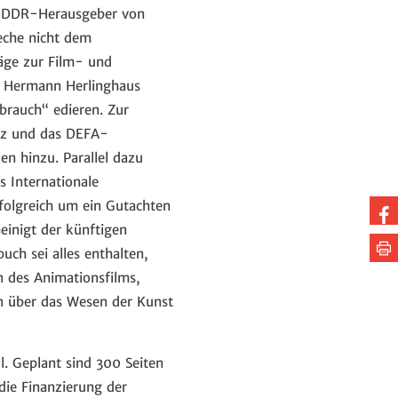
de DDR-Herausgeber von
eche nicht dem
räge zur Film- und
ur Hermann Herlinghaus
brauch“ edieren. Zur
tz und das DEFA-
en hinzu. Parallel dazu
s Internationale
folgreich um ein Gutachten
Au
inigt der künftigen
Fa
Se
uch sei alles enthalten,
te
dr
 des Animationsfilms,
n über das Wesen der Kunst
l. Geplant sind 300 Seiten
die Finanzierung der