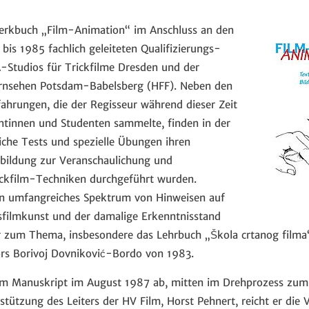
Werkbuch „Film-Animation“ im Anschluss an den
bis 1985 fachlich geleiteten Qualifizierungs-
-Studios für Trickfilme Dresden und der
ernsehen Potsdam-Babelsberg (HFF). Neben den
fahrungen, die der Regisseur während dieser Zeit
entinnen und Studenten sammelte, finden in der
liche Tests und spezielle Übungen ihren
usbildung zur Veranschaulichung und
ickfilm-Techniken durchgeführt wurden.
ein umfangreiches Spektrum von Hinweisen auf
filmkunst und der damalige Erkenntnisstand
tur zum Thema, insbesondere das Lehrbuch „Škola crtanog filma
ors Borivoj Dovniković-Bordo von 1983.
n am Manuskript im August 1987 ab, mitten im Drehprozess zu
rstützung des Leiters der HV Film, Horst Pehnert, reicht er die