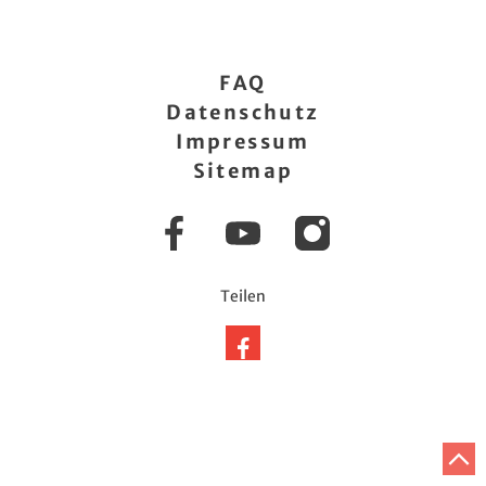
FAQ
Datenschutz
Impressum
Sitemap
Facebook
YouTube
Instagram
Teilen
Auf
Facebook
teilen
Z
A