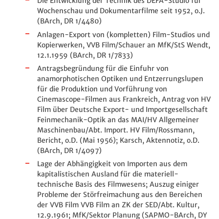
Die Entwicklung der Technik des DEFA-Studio für
Wochenschau und Dokumentarfilme seit 1952, o.J.
(BArch, DR 1/4480)
Anlagen-Export von (kompletten) Film-Studios und
Kopierwerken, VVB Film/Schauer an MfK/StS Wendt,
12.1.1959 (BArch, DR 1/7833)
Antragsbegründung für die Einfuhr von
anamorphotischen Optiken und Entzerrungslupen
für die Produktion und Vorführung von
Cinemascope-Filmen aus Frankreich, Antrag von HV
Film über Deutsche Export- und Importgesellschaft
Feinmechanik-Optik an das MAI/HV Allgemeiner
Maschinenbau/Abt. Import. HV Film/Rossmann,
Bericht, o.D. (Mai 1956); Karsch, Aktennotiz, o.D.
(BArch, DR 1/4097)
Lage der Abhängigkeit von Importen aus dem
kapitalistischen Ausland für die materiell-
technische Basis des Filmwesens; Auszug einiger
Probleme der Störfreimachung aus den Bereichen
der VVB Film VVB Film an ZK der SED/Abt. Kultur,
12.9.1961; MfK/Sektor Planung (SAPMO-BArch, DY