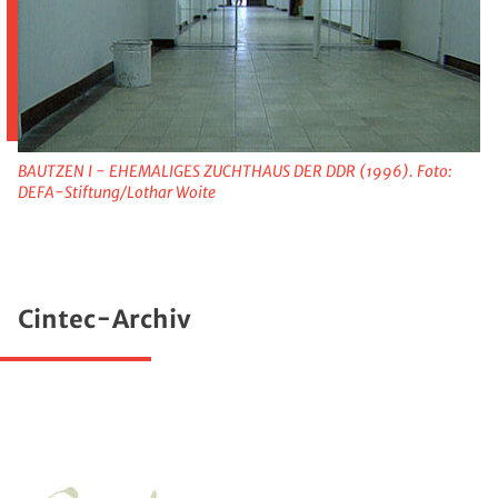
BAUTZEN I - EHEMALIGES ZUCHTHAUS DER DDR (1996). Foto:
DEFA-Stiftung/Lothar Woite
Cintec-Archiv