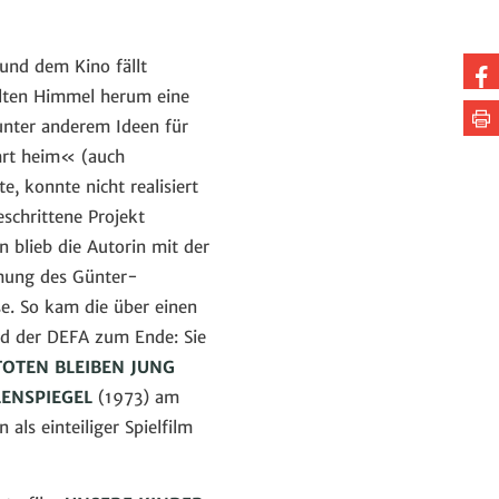
und dem Kino fällt
Au
ilten Himmel herum eine
Fa
Se
 unter anderem Ideen für
te
dr
hrt heim« (auch
, konnte nicht realisiert
eschrittene Projekt
blieb die Autorin mit der
lmung des Günter-
e. So kam die über einen
nd der DEFA zum Ende: Sie
TOTEN BLEIBEN JUNG
LENSPIEGEL
(1973) am
ls einteiliger Spielfilm