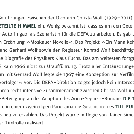
erührungen zwischen der Dichterin Christa Wolf (1929–2011) 
ETEILTE HIMMEL
ein. Wenig bekannt ist, dass es um den Gete
 Autorin gab, als Szenaristin für die DEFA zu arbeiten. Es gab
hen Erzählung »Moskauer Novelle«. Das Projekt »Ein Mann ke
nd Gerhard Wolf sowie den Regisseur Konrad Wolf beschäftigte
ine Biografie des Physikers Klaus Fuchs. Das am weitesten fortg
m 1966 nicht zur Uraufführung. Trotz aller Enttäuschungen 
m mit Gerhard Wolf legte sie 1967 eine Konzeption zur Verfi
folger« vor. Die DEFA-Direktion zeigte jedoch kein Interess
ahren recht intensive Zusammenarbeit zwischen Christa Wolf u
h-Beteiligung an der Adaption des Anna-Seghers-Romans
DIE 
, in einem zweiteiligen Panorama die Geschichte des
TILL EU
neu zu erzählen. Das Projekt wurde in Regie von Rainer Simon a
 Titelrolle realisiert.