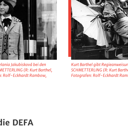
elania Jakubisková bei den
Kurt Barthel gibt Regieanweis
ETTERLING (R: Kurt Barthel,
SCHMETTERLING (R: Kurt Barth
n: Rolf-Eckhardt Rambow,
Fotografen: Rolf-Eckhardt Ram
die DEFA