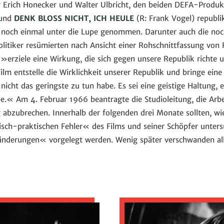
er Erich Honecker und Walter Ulbricht, den beiden DEFA-Produ
 und
DENK BLOSS NICHT, ICH HEULE
(R: Frank Vogel) republi
 noch einmal unter die Lupe genommen. Darunter auch die noc
olitiker resümierten nach Ansicht einer Rohschnittfassung vo
rziele eine Wirkung, die sich gegen unsere Republik richte 
 Film entstelle die Wirklichkeit unserer Republik und bringe ei
nicht das geringste zu tun habe. Es sei eine geistige Haltung, e
be.« Am 4. Februar 1966 beantragte die Studioleitung, die Ar
zubrechen. Innerhalb der folgenden drei Monate sollten, wie e
risch-praktischen Fehler« des Films und seiner Schöpfer unte
änderungen« vorgelegt werden. Wenig später verschwanden all