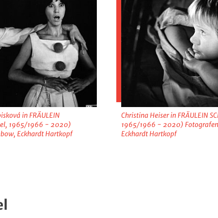
bisková in FRÄULEIN
Christina Heiser in FRÄULEIN S
el, 1965/1966 - 2020)
1965/1966 - 2020) Fotografen
bow, Eckhardt Hartkopf
Eckhardt Hartkopf
el