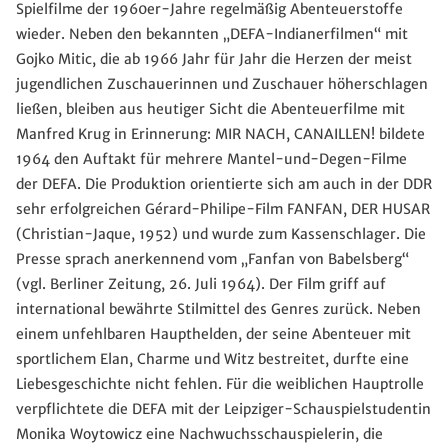
Spielfilme der 1960er-Jahre regelmäßig Abenteuerstoffe
wieder. Neben den bekannten „DEFA-Indianerfilmen“ mit
Gojko Mitic, die ab 1966 Jahr für Jahr die Herzen der meist
jugendlichen Zuschauerinnen und Zuschauer höherschlagen
ließen, bleiben aus heutiger Sicht die Abenteuerfilme mit
Manfred Krug in Erinnerung: MIR NACH, CANAILLEN! bildete
1964 den Auftakt für mehrere Mantel-und-Degen-Filme
der DEFA. Die Produktion orientierte sich am auch in der DDR
sehr erfolgreichen Gérard-Philipe-Film FANFAN, DER HUSAR
(Christian-Jaque, 1952) und wurde zum Kassenschlager. Die
Presse sprach anerkennend vom „Fanfan von Babelsberg“
(vgl. Berliner Zeitung, 26. Juli 1964). Der Film griff auf
international bewährte Stilmittel des Genres zurück. Neben
einem unfehlbaren Haupthelden, der seine Abenteuer mit
sportlichem Elan, Charme und Witz bestreitet, durfte eine
Liebesgeschichte nicht fehlen. Für die weiblichen Hauptrolle
verpflichtete die DEFA mit der Leipziger-Schauspielstudentin
Monika Woytowicz eine Nachwuchsschauspielerin, die