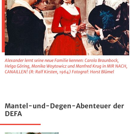
Alexander lernt seine neue Familie kennen: Carola Braunbock,
Helga Göring, Monika Woytowicz und Manfred Krug in MIR NACH,
CANAILLEN! (R: Ralf Kirsten, 1964) Fotograf: Horst Blümel
Mantel-und-Degen-Abenteuer der
DEFA