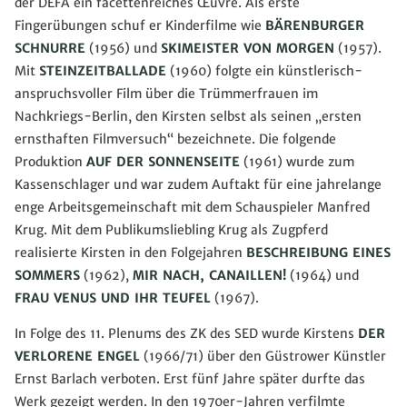
der DEFA ein facettenreiches Œuvre. Als erste
Fingerübungen schuf er Kinderfilme wie
BÄRENBURGER
SCHNURRE
(1956) und
SKIMEISTER VON MORGEN
(1957).
Mit
STEINZEITBALLADE
(1960) folgte ein künstlerisch-
anspruchsvoller Film über die Trümmerfrauen im
Nachkriegs-Berlin, den Kirsten selbst als seinen „ersten
ernsthaften Filmversuch“ bezeichnete. Die folgende
Produktion
AUF DER SONNENSEITE
(1961) wurde zum
Kassenschlager und war zudem Auftakt für eine jahrelange
enge Arbeitsgemeinschaft mit dem Schauspieler Manfred
Krug. Mit dem Publikumsliebling Krug als Zugpferd
realisierte Kirsten in den Folgejahren
BESCHREIBUNG EINES
SOMMERS
(1962),
MIR NACH, CANAILLEN!
(1964) und
FRAU VENUS UND IHR TEUFEL
(1967).
In Folge des 11. Plenums des ZK des SED wurde Kirstens
DER
VERLORENE ENGEL
(1966/71) über den Güstrower Künstler
Ernst Barlach verboten. Erst fünf Jahre später durfte das
Werk gezeigt werden. In den 1970er-Jahren verfilmte