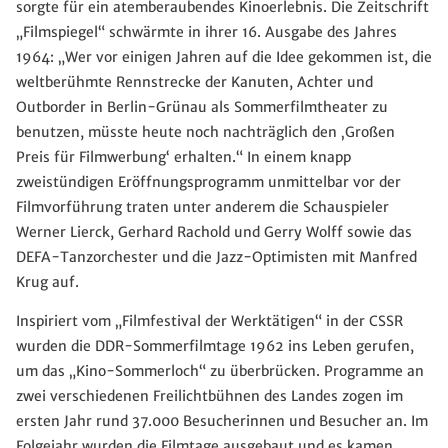
sorgte für ein atemberaubendes Kinoerlebnis. Die Zeitschrift
„Filmspiegel“ schwärmte in ihrer 16. Ausgabe des Jahres
1964: „Wer vor einigen Jahren auf die Idee gekommen ist, die
weltberühmte Rennstrecke der Kanuten, Achter und
Outborder in Berlin-Grünau als Sommerfilmtheater zu
benutzen, müsste heute noch nachträglich den ‚Großen
Preis für Filmwerbung‘ erhalten.“ In einem knapp
zweistündigen Eröffnungsprogramm unmittelbar vor der
Filmvorführung traten unter anderem die Schauspieler
Werner Lierck, Gerhard Rachold und Gerry Wolff sowie das
DEFA-Tanzorchester und die Jazz-Optimisten mit Manfred
Krug auf.
Inspiriert vom „Filmfestival der Werktätigen“ in der CSSR
wurden die DDR-Sommerfilmtage 1962 ins Leben gerufen,
um das „Kino-Sommerloch“ zu überbrücken. Programme an
zwei verschiedenen Freilichtbühnen des Landes zogen im
ersten Jahr rund 37.000 Besucherinnen und Besucher an. Im
Folgejahr wurden die Filmtage ausgebaut und es kamen