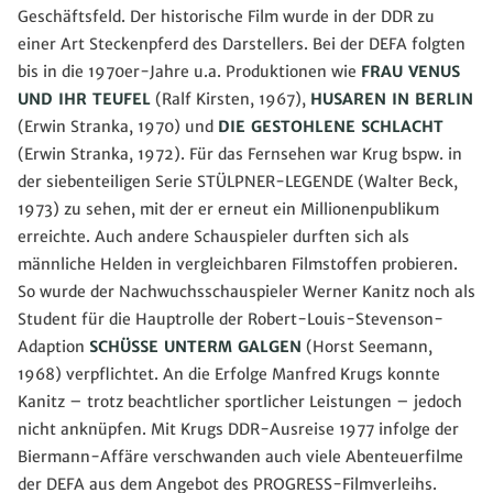
Geschäftsfeld. Der historische Film wurde in der DDR zu
einer Art Steckenpferd des Darstellers. Bei der DEFA folgten
bis in die 1970er-Jahre u.a. Produktionen wie
FRAU VENUS
UND IHR TEUFEL
(Ralf Kirsten, 1967),
HUSAREN IN BERLIN
(Erwin Stranka, 1970) und
DIE GESTOHLENE SCHLACHT
(Erwin Stranka, 1972). Für das Fernsehen war Krug bspw. in
der siebenteiligen Serie STÜLPNER-LEGENDE (Walter Beck,
1973) zu sehen, mit der er erneut ein Millionenpublikum
erreichte. Auch andere Schauspieler durften sich als
männliche Helden in vergleichbaren Filmstoffen probieren.
So wurde der Nachwuchsschauspieler Werner Kanitz noch als
Student für die Hauptrolle der Robert-Louis-Stevenson-
Adaption
SCHÜSSE UNTERM GALGEN
(Horst Seemann,
1968) verpflichtet. An die Erfolge Manfred Krugs konnte
Kanitz – trotz beachtlicher sportlicher Leistungen – jedoch
nicht anknüpfen. Mit Krugs DDR-Ausreise 1977 infolge der
Biermann-Affäre verschwanden auch viele Abenteuerfilme
der DEFA aus dem Angebot des PROGRESS-Filmverleihs.