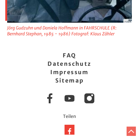
Jörg Gudzuhn und Daniela Hoffmann in FAHRSCHULE (R:
Bernhard Stephan, 1985 - 1986) Fotograf: Klaus Zähler
FAQ
Datenschutz
Impressum
Sitemap
Facebook
YouTube
Instagram
Teilen
Auf
Z
A