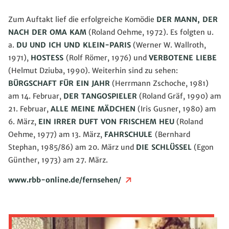
Zum Auftakt lief die erfolgreiche Komödie
DER MANN, DER
NACH DER OMA KAM
(Roland Oehme, 1972). Es folgten u.
a.
DU UND ICH UND KLEIN-PARIS
(Werner W. Wallroth,
1971),
HOSTESS
(Rolf Römer, 1976) und
VERBOTENE LIEBE
(Helmut Dziuba, 1990). Weiterhin sind zu sehen:
BÜRGSCHAFT FÜR EIN JAHR
(Herrmann Zschoche, 1981)
am 14. Februar,
DER TANGOSPIELER
(Roland Gräf, 1990) am
21. Februar,
ALLE MEINE MÄDCHEN
(Iris Gusner, 1980) am
6. März,
EIN IRRER DUFT VON FRISCHEM HEU
(Roland
Oehme, 1977) am 13. März,
FAHRSCHULE
(Bernhard
Stephan, 1985/86) am 20. März und
DIE SCHLÜSSEL
(Egon
Günther, 1973) am 27. März.
www.rbb-online.de/fernsehen/