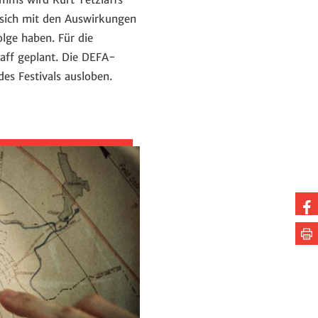
 sich mit den Auswirkungen
lge haben. Für die
laff geplant. Die DEFA-
es Festivals ausloben.
Au
Fa
Se
te
dr