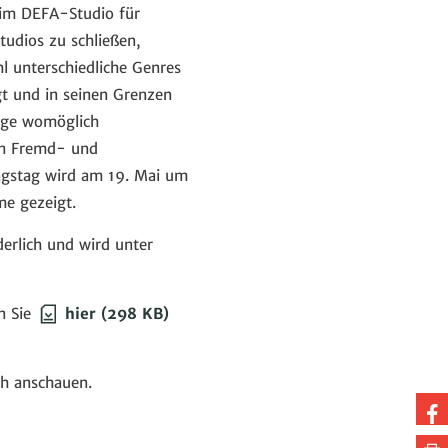
eim DEFA-Studio für
tudios zu schließen,
l unterschiedliche Genres
gt und in seinen Grenzen
nige womöglich
en Fremd- und
ngstag wird am 19. Mai um
e gezeigt.
derlich und wird unter
n Sie
hier
(298 KB)
ch anschauen.
Au
Fa