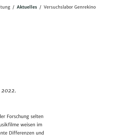
ftung
/
Aktuelles
/
Versuchslabor Genrekino
i 2022.
der Forschung selten
usikfilme weisen im
nte Differenzen und