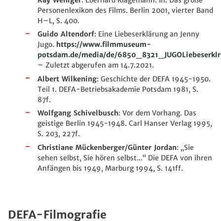
Kay Weniger
: Eberhard Klagemann. In: Das große
Personenlexikon des Films. Berlin 2001, vierter Band
H–L, S. 400.
Guido Altendorf
: Eine Liebeserklärung an Jenny
Jugo
.
https://www.filmmuseum-
potsdam.de/media/de/6850_8321_JUGOLiebeserklr
– Zuletzt abgerufen am 14.7.2021.
Albert Wilkening
: Geschichte der DEFA 1945-1950.
Teil 1. DEFA-Betriebsakademie Potsdam 1981, S.
87f.
Wolfgang Schivelbusch
: Vor dem Vorhang. Das
geistige Berlin 1945-1948. Carl Hanser Verlag 1995,
S. 203, 227f.
Christiane Mückenberger/Günter Jordan
: „Sie
sehen selbst, Sie hören selbst...“ Die DEFA von ihren
Anfängen bis 1949, Marburg 1994, S. 141ff.
DEFA-Filmografie