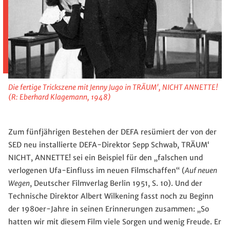
Die fertige Trickszene mit Jenny Jugo in TRÄUM', NICHT ANNETTE!
(R: Eberhard Klagemann, 1948)
Zum fünfjährigen Bestehen der DEFA resümiert der von der
SED neu installierte DEFA-Direktor Sepp Schwab, TRÄUM‘
NICHT, ANNETTE! sei ein Beispiel für den „falschen und
verlogenen Ufa-Einfluss im neuen Filmschaffen“ (
Auf neuen
Wegen
, Deutscher Filmverlag Berlin 1951, S. 10). Und der
Technische Direktor Albert Wilkening fasst noch zu Beginn
der 1980er-Jahre in seinen Erinnerungen zusammen: „So
hatten wir mit diesem Film viele Sorgen und wenig Freude. Er