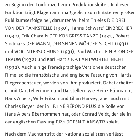
zu Beginn der Tonfilmzeit zum Produktionsleiter. In dieser
Funktion trägt Klagemann maßgeblich zum Entstehen großer
Publikumserfolge bei, darunter Wilhelm Thieles DIE DREI
VON DER TANKSTELLE (1930), Hanns Schwarz‘ EINBRECHER
(1930), Erik Charells DER KONGRESS TANZT (1931), Robert
Siodmaks DER MANN, DER SEINEN MÖRDER SUCHT (1931)
und VORUNTERSUCHUNG (1931), Paul Martins EIN BLONDER
TRAUM (1932) und Karl Hartls F.P.1 ANTWORTET NICHT
(1932). Auch einige fremdsprachige Versionen deutscher
Filme, so die französische und englische Fassung von Hartls
Fliegerabenteuer, werden von ihm produziert. Dabei arbeitet
er mit Darstellerinnen und Darstellern wie Heinz Rühmann,
Hans Albers, Willy Fritsch und Lilian Harvey, aber auch mit
Charles Boyer, der in I.F.1 NÉ RÉPOND PLUS die Rolle von
Hans Albers übernommen hat, oder Conrad Veidt, der sie in
der englischen Fassung F.P.1 DOESN’T ANSWER spielt.
Nach dem Machtantritt der Nationalsozialisten verlässt