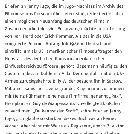
Briefen an Jenny Jugo, die im Jugo-Nachlass im Archiv des
Filmmuseums Potsdam überliefert sind, reflektiert er über
einen möglichen Neuanfang des deutschen Films in
Zusammenarbeit der vier Besatzungsmächte unter Leitung
von Karl Hartl oder Erich Pommer. Als der in die USA
emigrierte Pommer Anfang Juli 1946 in Deutschland
eintrifft, um als US-amerikanischer Filmbeauftragter den
Neustart des deutschen Kinos im amerikanischen
Einflussbereich zu fördern, gehört Klagemann häufig zu den
Gästen in dessen Dahlemer Villa. Der ebenfalls mit der US-
Armee zurückgekehrte Billy Wilder besucht ihn in Sacrow.
Mit amerikanischer Lizenz gründet Klagemann, zusammen
mit Heinz Rühmann, eine neue Filmfirma, genannt „Pax“.
Hier plant er, Guy de Maupassants Novelle „Fettklößchen“
zu verfilmen: „Du kennst den Stoff“, schreibt er an Jenny
Jugo, „ich glaube so stark an dieses Buch wie an keines
vorher! Aber nicht mit Weiss als Regisseur, aber z.B. Viktor
Tourjanski oder Engel, den man aber vielleicht aufheben