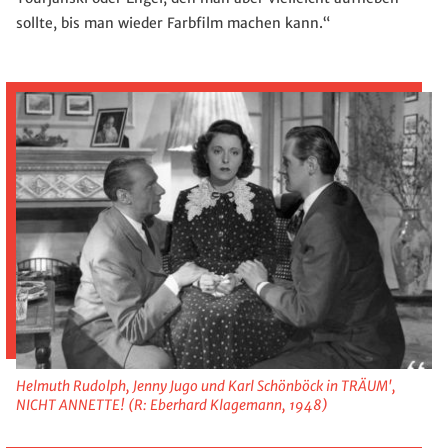
sollte, bis man wieder Farbfilm machen kann.“
Helmuth Rudolph, Jenny Jugo und Karl Schönböck in TRÄUM',
NICHT ANNETTE! (R: Eberhard Klagemann, 1948)