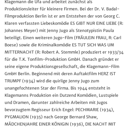
Klagemann die Ufa und arbeitet zunächst als
Produktionsleiter für kleinere Firmen. Bei der Dr. V. Badal-
Filmproduktion Berlin ist er am Entstehen der von Georg C.
Klaren verfassten Liebeskomödie ES GIBT NUR EINE LIEBE (R:
Johannes Meyer) mit Jenny Jugo als Stenotypistin Paula
beteiligt. Einen weiteren Jugo-Film (FRÄULEIN FRAU, R: Carl
Boese) sowie die Kriminalkomödie ES TUT SICH WAS UM
MITTERNACHT (R: Robert A. Stemmle) produziert er 1933/34
für die T.K. Tonfilm-Produktion GmbH. Danach gründet er
seine eigene Produktionsgesellschaft, die Klagemann-Film
GmbH Berlin. Beginnend mit deren Auftaktfilm HERZ IST
TRUMPF (1934) wird die quirlige Jenny Jugo zum
unangefochtenen Star der Firma. Bis 1944 entsteht in
Klagemanns Produktion ein Dutzend Komödien, Lustspiele
und Dramen, darunter zahlreiche Arbeiten mit Jugos
bevorzugtem Regisseur Erich Engel: PECHMARIE (1934),
PYGMALION (1935) nach George Bernard Shaw,
MÄDCHENJAHRE EINER KÖNIGIN (1936), DIE NACHT MIT