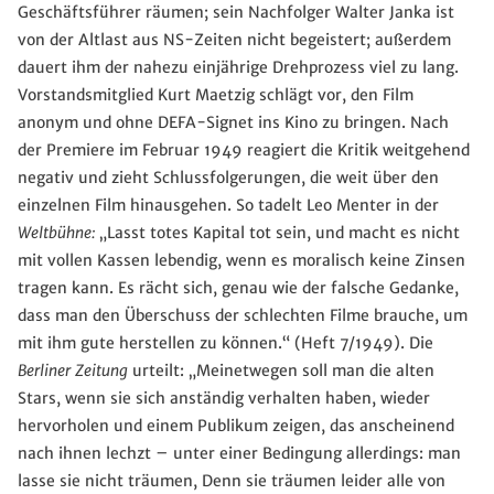
Geschäftsführer räumen; sein Nachfolger Walter Janka ist
von der Altlast aus NS-Zeiten nicht begeistert; außerdem
dauert ihm der nahezu einjährige Drehprozess viel zu lang.
Vorstandsmitglied Kurt Maetzig schlägt vor, den Film
anonym und ohne DEFA-Signet ins Kino zu bringen. Nach
der Premiere im Februar 1949 reagiert die Kritik weitgehend
negativ und zieht Schlussfolgerungen, die weit über den
einzelnen Film hinausgehen. So tadelt Leo Menter in der
Weltbühne:
„Lasst totes Kapital tot sein, und macht es nicht
mit vollen Kassen lebendig, wenn es moralisch keine Zinsen
tragen kann. Es rächt sich, genau wie der falsche Gedanke,
dass man den Überschuss der schlechten Filme brauche, um
mit ihm gute herstellen zu können.“ (Heft 7/1949). Die
Berliner
Zeitung
urteilt: „Meinetwegen soll man die alten
Stars, wenn sie sich anständig verhalten haben, wieder
hervorholen und einem Publikum zeigen, das anscheinend
nach ihnen lechzt – unter einer Bedingung allerdings: man
lasse sie nicht träumen, Denn sie träumen leider alle von