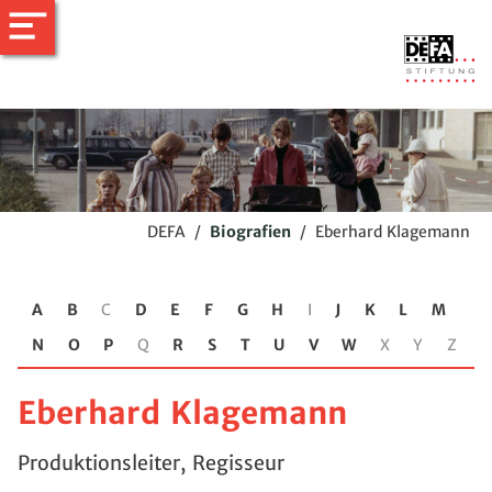
DEFA
/
Biografien
/
Eberhard Klagemann
A
B
C
D
E
F
G
H
I
J
K
L
M
N
O
P
Q
R
S
T
U
V
W
X
Y
Z
Eberhard Klagemann
Produktionsleiter, Regisseur