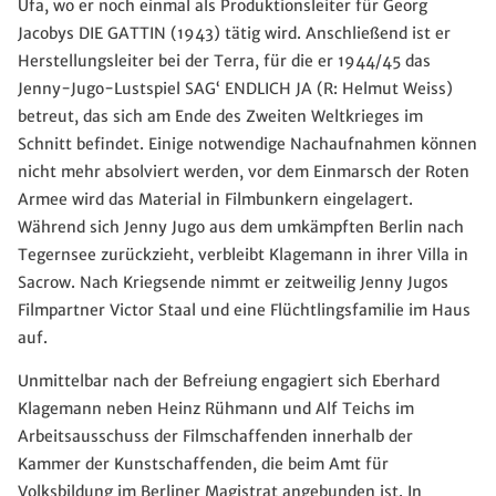
Ufa, wo er noch einmal als Produktionsleiter für Georg
Jacobys DIE GATTIN (1943) tätig wird. Anschließend ist er
Herstellungsleiter bei der Terra, für die er 1944/45 das
Jenny-Jugo-Lustspiel SAG‘ ENDLICH JA (R: Helmut Weiss)
betreut, das sich am Ende des Zweiten Weltkrieges im
Schnitt befindet. Einige notwendige Nachaufnahmen können
nicht mehr absolviert werden, vor dem Einmarsch der Roten
Armee wird das Material in Filmbunkern eingelagert.
Während sich Jenny Jugo aus dem umkämpften Berlin nach
Tegernsee zurückzieht, verbleibt Klagemann in ihrer Villa in
Sacrow. Nach Kriegsende nimmt er zeitweilig Jenny Jugos
Filmpartner Victor Staal und eine Flüchtlingsfamilie im Haus
auf.
Unmittelbar nach der Befreiung engagiert sich Eberhard
Klagemann neben Heinz Rühmann und Alf Teichs im
Arbeitsausschuss der Filmschaffenden innerhalb der
Kammer der Kunstschaffenden, die beim Amt für
Volksbildung im Berliner Magistrat angebunden ist. In