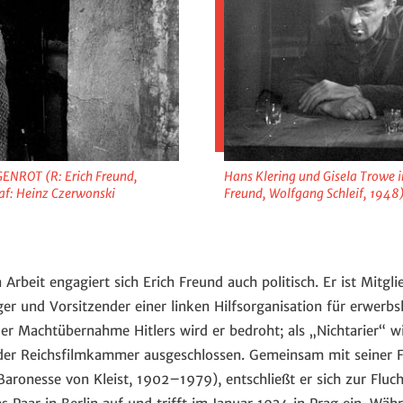
ENROT (R: Erich Freund,
Hans Klering und Gisela Trowe
af: Heinz Czerwonski
Freund, Wolfgang Schleif, 1948
 Arbeit engagiert sich Erich Freund auch politisch. Er ist Mitgl
r und Vorsitzender einer linken Hilfsorganisation für erwerbs
er Machtübernahme Hitlers wird er bedroht; als „Nichtarier“ wi
er Reichsfilmkammer ausgeschlossen. Gemeinsam mit seiner Fr
aronesse von Kleist, 1902–1979), entschließt er sich zur Fluch