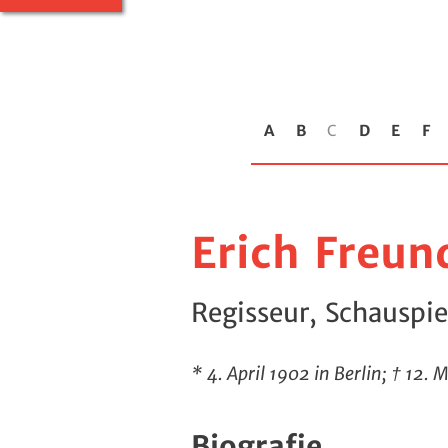
A
B
C
D
E
F
Erich Freun
Regisseur, Schauspie
* 4. April 1902 in Berlin; † 12. 
Biografie