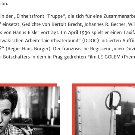
ion.
 in der „Einheitsfront-Truppe“, die sich für eine Zusammenar
 einsetzt, Gedichte von Bertolt Brecht, Johannes R. Becher, Wil
s von Hanns Eisler vorträgt. Im April 1936 spielt er einen Taxi
owakischen Arbeiterlaientheaterbund“ (DDOC) initiierten Auffü
“ (Regie: Hans Burger). Der französische Regisseur Julien Duviv
en Botschafters in dem in Prag gedrehten Film LE GOLEM (Premi