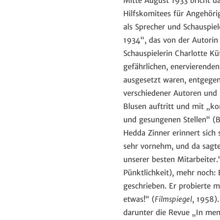
Mitte August 1933 bricht da
Hilfskomitees für Angehörig
als Sprecher und Schauspie
1934“, das von der Autorin
Schauspielerin Charlotte Kü
gefährlichen, enervierenden
ausgesetzt waren, entgegen
verschiedener Autoren und s
Blusen auftritt und mit „k
und gesungenen Stellen“ (Bi
Hedda Zinner erinnert sich 
sehr vornehm, und da sagten
unserer besten Mitarbeiter.“
Pünktlichkeit), mehr noch: E
geschrieben. Er probierte m
etwas!“ (
Filmspiegel
, 1958)
darunter die Revue „In mem