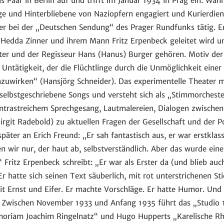
s Paar in Berlin auf und trifft im Januar 1934 in Prag ein. Währ
e und Hinterbliebene von Naziopfern engagiert und Kurierdienst
ler bei der „Deutschen Sendung“ des Prager Rundfunks tätig. Er
 Hedda Zinner und ihrem Mann Fritz Erpenbeck geleitet wird u
ter und der Regisseur Hans (Hanus) Burger gehören. Motiv der A
 Untätigkeit, der die Flüchtlinge durch die Unmöglichkeit eine
zuwirken“ (Hansjörg Schneider). Das experimentelle Theater m
elbstgeschriebene Songs und versteht sich als „Stimmorchester
ontrastreichem Sprechgesang, Lautmalereien, Dialogen zwisch
rgit Radebold) zu aktuellen Fragen der Gesellschaft und der Pol
später an Erich Freund: „Er sah fantastisch aus, er war erstklas
 wir nur, der haut ab, selbstverständlich. Aber das wurde einer
 Fritz Erpenbeck schreibt: „Er war als Erster da (und blieb auc
r hatte sich seinen Text säuberlich, mit rot unterstrichenen St
it Ernst und Eifer. Er machte Vorschläge. Er hatte Humor. Und
. Zwischen November 1933 und Anfang 1935 führt das „Studio 
oriam Joachim Ringelnatz“ und Hugo Hupperts „Karelische Rha