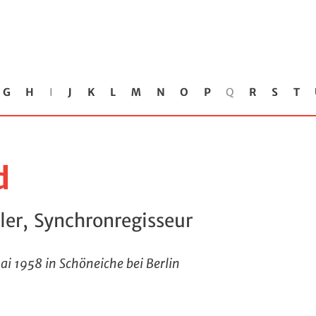
G
H
I
J
K
L
M
N
O
P
Q
R
S
T
d
ler, Synchronregisseur
Mai 1958 in Schöneiche bei Berlin