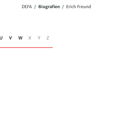
DEFA
/
Biografien
/
Erich Freund
U
V
W
X
Y
Z