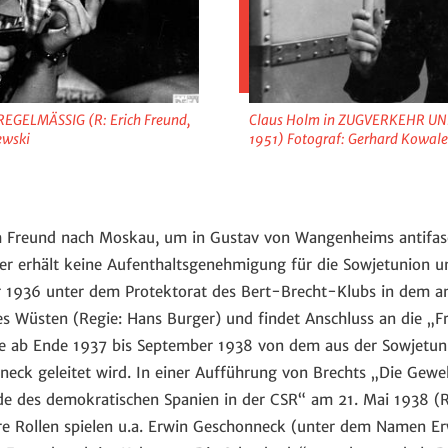
REGELMÄSSIG (R: Erich Freund,
Claus Holm in ZUGVERKEHR UNR
ewski
1951) Fotograf: Gerhard Kowal
h Freund nach Moskau, um in Gustav von Wangenheims antifasc
r erhält keine Aufenthaltsgenehmigung für die Sowjetunion u
r 1936 unter dem Protektorat des Bert-Brecht-Klubs in dem an
s Wüsten (Regie: Hans Burger) und findet Anschluss an die „F
die ab Ende 1937 bis September 1938 von dem aus der Sowjetu
neck geleitet wird. In einer Aufführung von Brechts „Die Gewe
de des demokratischen Spanien in der CSR“ am 21. Mai 1938 (Reg
ere Rollen spielen u.a. Erwin Geschonneck (unter dem Namen Er