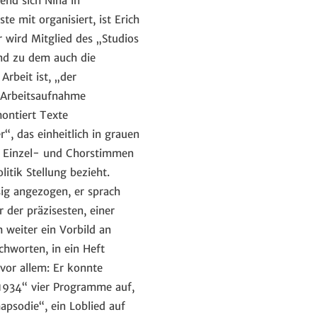
end sich Nina in
e mit organisiert, ist Erich
 wird Mitglied des „Studios
nd zu dem auch die
rbeit ist, „der
r Arbeitsaufnahme
ontiert Texte
“, das einheitlich in grauen
en Einzel- und Chorstimmen
itik Stellung bezieht.
sig angezogen, er sprach
 der präzisesten, einer
h weiter ein Vorbild an
ichworten, in ein Heft
 vor allem: Er konnte
1934“ vier Programme auf,
psodie“, ein Loblied auf