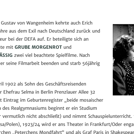
Gustav von Wangenheim kehrte auch Erich
ahre aus dem Exil nach Deutschland zurück und
eur bei der DEFA auf. Er beteiligte sich an
hte mit
GRUBE MORGENROT
und
ÄSSIG
zwei viel beachtete Spielfilme. Nach
er seine Filmarbeit beenden und starb 56jährig
ril 1902 als Sohn des Geschäftsreisenden
 Ehefrau Selma in Berlin Prenzlauer Allee 32
ut Eintrag im Geburtenregister „beide mosaischer
h des Realgymnasiums beginnt er ein Studium
r vermutlich nicht abschließt) und nimmt Schauspielunterricht. 
sa/Polen), 1923/24 wird er ans Theater in Frankfurt/Oder engag
hen „Peterchens Mondfahrt“ und als Graf Paris in Shakespear