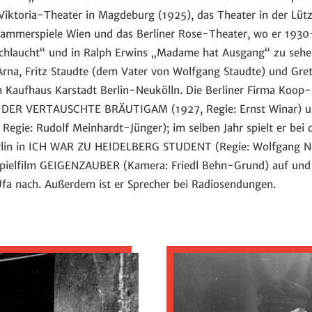
 Viktoria-Theater in Magdeburg (1925), das Theater in der Lüt
 Kammerspiele Wien und das Berliner Rose-Theater, wo er 1930–
hlaucht“ und in Ralph Erwins „Madame hat Ausgang“ zu sehen i
i Arna, Fritz Staudte (dem Vater von Wolfgang Staudte) und Gre
ufhaus Karstadt Berlin-Neukölln. Die Berliner Firma Koop-Fi
n DER VERTAUSCHTE BRÄUTIGAM (1927, Regie: Ernst Winar)
ie: Rudolf Meinhardt-Jünger); im selben Jahr spielt er bei d
rlin in ICH WAR ZU HEIDELBERG STUDENT (Regie: Wolfgang Neff
pielfilm GEIGENZAUBER (Kamera: Friedl Behn-Grund) auf und 
Ufa nach. Außerdem ist er Sprecher bei Radiosendungen.