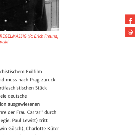
Au
Fa
Se
EGELMÄSSIG (R: Erich Freund,
te
dr
ewski
histischem Exilfilm
nd muss nach Prag zurück.
tifaschistischen Stück
reie deutsche
nion ausgewiesenen
hre der Frau Carrar“ durch
ie: Paul Lewitt) tritt
win Gösch), Charlotte Küter