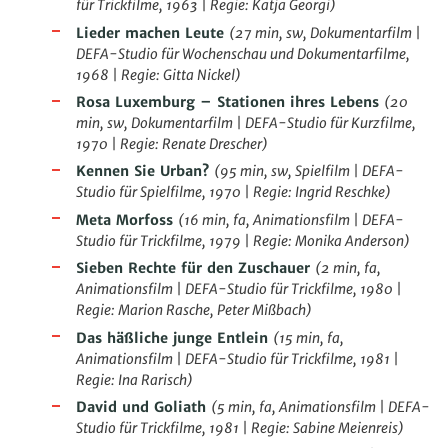
für Trickfilme, 1963 | Regie: Katja Georgi)
Lieder machen Leute
(
27 min, sw, Dokumentarfilm |
DEFA-Studio für Wochenschau und Dokumentarfilme,
1968 | Regie: Gitta Nickel)
Rosa Luxemburg – Stationen ihres Lebens
(
20
min, sw, Dokumentarfilm | DEFA-Studio für Kurzfilme,
1970 | Regie: Renate Drescher)
Kennen Sie Urban?
(
95 min, sw, Spielfilm | DEFA-
Studio für Spielfilme, 1970 | Regie: Ingrid Reschke)
Meta Morfoss
(
16 min, fa, Animationsfilm | DEFA-
Studio für Trickfilme, 1979 | Regie: Monika Anderson)
Sieben Rechte für den Zuschauer
(
2 min, fa,
Animationsfilm | DEFA-Studio für Trickfilme, 1980 |
Regie: Marion Rasche, Peter Mißbach)
Das häßliche junge Entlein
(
15 min, fa,
Animationsfilm | DEFA-Studio für Trickfilme, 1981 |
Regie: Ina Rarisch)
David und Goliath
(
5 min, fa, Animationsfilm | DEFA-
Studio für Trickfilme, 1981 | Regie: Sabine Meien­reis)