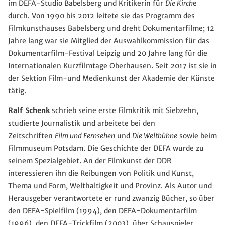
im DEFA-Studio Babelsberg und Kritikerin für
Die Kirch
e
durch. Von 1990 bis 2012 leitete sie das Programm des
Filmkunsthauses Babelsberg und dreht Dokumentarfilme; 12
Jahre lang war sie Mitglied der Auswahlkommission für das
Dokumentarfilm-Festival Leipzig und 20 Jahre lang für die
Internationalen Kurzfilmtage Oberhausen. Seit 2017 ist sie in
der Sektion Film-und Medienkunst der Akademie der Künste
tätig.
Ralf Schenk
schrieb seine erste Filmkritik mit Siebzehn,
studierte Journalistik und arbeitete bei den
Zeitschriften
Film und Fernsehen
und
Die Weltbühne
sowie beim
Filmmuseum Potsdam. Die Geschichte der DEFA wurde zu
seinem Spezialgebiet. An der Filmkunst der DDR
interessieren ihn die Reibungen von Politik und Kunst,
Thema und Form, Welthaltigkeit und Provinz. Als Autor und
Herausgeber verantwortete er rund zwanzig Bücher, so über
den DEFA-Spielfilm (1994), den DEFA-Dokumentarfilm
(1996), den DEFA-Trickfilm (2003), über Schauspieler,