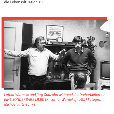
die Lebenssituation zu.
Lothar Warneke und Jörg Gudzuhn während der Dreharbeiten zu
EINE SONDERBARE LIEBE (R: Lothar Warneke, 1984) Fotograf:
Michael Jüttersonke