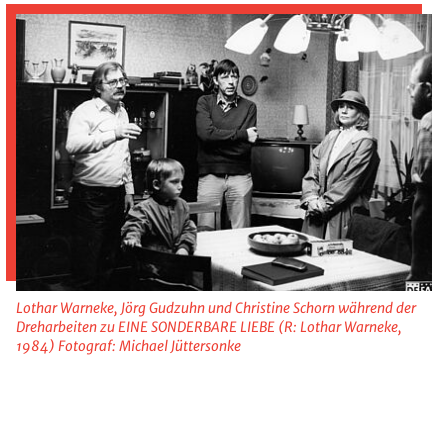
Lothar Warneke, Jörg Gudzuhn und Christine Schorn während der
Dreharbeiten zu EINE SONDERBARE LIEBE (R: Lothar Warneke,
1984) Fotograf: Michael Jüttersonke