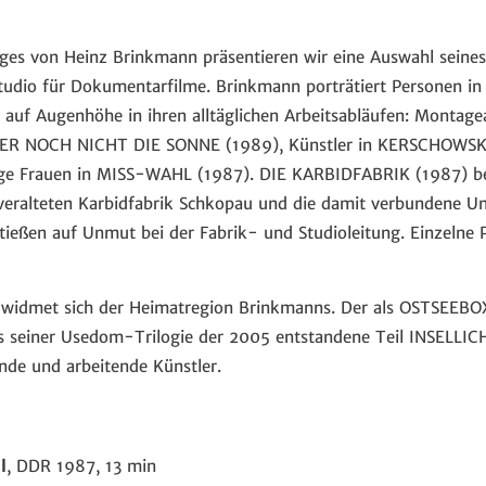
ages von Heinz Brinkmann präsentieren wir eine Auswahl seine
dio für Dokumentarfilme. Brinkmann porträtiert Personen in 
uf Augenhöhe in ihren alltäglichen Arbeitsabläufen: Montagea
IER NOCH NICHT DIE SONNE (1989), Künstler in KERSCHOWS
e Frauen in MISS-WAHL (1987). DIE KARBIDFABRIK (1987) ber
 veralteten Karbidfabrik Schkopau und die damit verbundene 
tießen auf Unmut bei der Fabrik- und Studioleitung. Einzelne 
s widmet sich der Heimatregion Brinkmanns. Der als OSTSEEB
s seiner Usedom-Trilogie der 2005 entstandene Teil INSELL
ende und arbeitende Künstler.
l
, DDR 1987, 13 min