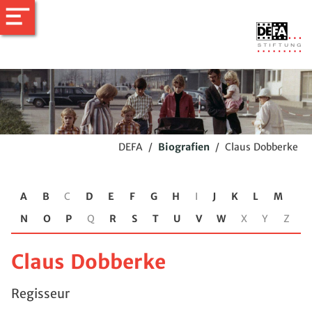
DEFA
/
Biografien
/
Claus Dobberke
A
B
C
D
E
F
G
H
I
J
K
L
M
N
O
P
Q
R
S
T
U
V
W
X
Y
Z
Claus Dobberke
Regisseur