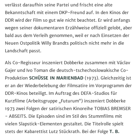
verlässt daraufhin seine Partei und frischt eine alte
Bekanntschaft mit einem DKP-Freund auf. In den Kinos der
DDR wird der Film so gut wie nicht beachtet. Er wird anfangs
wegen seiner dokumentaren Erzählweise offiziell gelobt, aber
bald aus dem Verleih genommen, weil er nach Einsetzen der
Neuen Ostpolitik Willy Brandts politisch nicht mehr in die
Landschaft passt.
Als Co-Regisseur inszeniert Dobberke zusammen mit Václav
Gajer und Ivo Toman die deutsch-tschechoslowakische Co-
Produktion
SCHÜSSE IN MARIENBAD
(1973). Gleichzeitig ist
er an der Wiederbelebung der Filmsatire im Vorprogramm der
DDR-Kinos beteiligt. Im Auftrag des DEFA-Studios für
Kurzfilme (Arbeitsgruppe „Futurum“) inszeniert Dobberke
1973 zwei Folgen der satirischen Kinoreihe TOBIAS BREMSER
- ABSEITS. Die Episoden sind im Stil des Stummfilms mit
vielen Slapstick-Elementen gestaltet. Die Titelrolle spielt
stets der Kabarettist Lutz Stückrath. Bei der Folge
T. B.