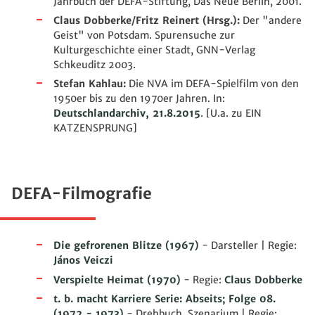
Jahrbuch der DEFA-Stiftung, Das Neue Berlin, 2001.
Claus Dobberke/Fritz Reinert (Hrsg.):
Der "andere
Geist" von Potsdam. Spurensuche zur
Kulturgeschichte einer Stadt, GNN-Verlag
Schkeuditz 2003.
Stefan Kahlau:
Die NVA im DEFA-Spielfilm von den
1950er bis zu den 1970er Jahren. In:
Deutschlandarchiv, 21.8.2015
. [U.a. zu EIN
KATZENSPRUNG]
DEFA-Filmografie
Die gefrorenen Blitze
(1967)
- Darsteller | Regie:
János Veiczi
Verspielte Heimat
(1970)
- Regie:
Claus Dobberke
t. b. macht Karriere Serie: Abseits; Folge 08.
(1972 - 1973)
- Drehbuch, Szenarium | Regie: