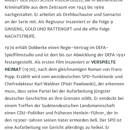
ARBEIT DER DEUTSCHEN VOLKSPOLIZEI, die in authentische
Kriminalfälle aus dem Zeitraum von 1945 bis 1969
nachgestaltet. Er arbeitet als Drehbuchautor und Szenarist
an der Serie mit. Als Regisseur inszeniert er die Folge 9
GINSENG, GOLD UND RATTENGIFT und die elfte Folge
NACHTSTREIFE.
1970 erhält Dobberke einen Regie-Vertrag im DEFA-
Spielfilmstudio und ist dort bis zur Abwicklung der DEFA 1991
festangestellt. Als ersten Film inszeniert er
VERSPIELTE
HEIMAT
(1970), nach dem gleichnamigen Roman von Franz
Popp. Erzählt wird vom westdeutschen SPD-Funktionär und
Chefredakteur Karl Waldner (Piotr Pawlowski), der erkennen
muss, dass seine Partei bei der Aufarbeitung jüngster
deutscher Geschichte an ihre Grenzen stößt. Er entdeckt bei
einem Treffen der Sudetendeutschen Landsmannschaft
einen CDU-Politiker und früheren Henlein-Führer, der in
den 1930er-Jahren seinen Vater ermorden ließ. Der SPD ist
eine Aufarbeitung vor Gericht allerdings zu heikel. Er