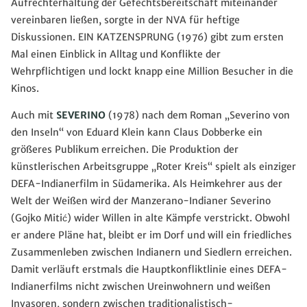
Aufrechterhaltung der Gefechtsbereitschaft miteinander
vereinbaren ließen, sorgte in der NVA für heftige
Diskussionen. EIN KATZENSPRUNG (1976) gibt zum ersten
Mal einen Einblick in Alltag und Konflikte der
Wehrpflichtigen und lockt knapp eine Million Besucher in die
Kinos.
Auch mit
SEVERINO
(1978) nach dem Roman „Severino von
den Inseln“ von Eduard Klein kann Claus Dobberke ein
größeres Publikum erreichen. Die Produktion der
künstlerischen Arbeitsgruppe „Roter Kreis“ spielt als einziger
DEFA-Indianerfilm in Südamerika. Als Heimkehrer aus der
Welt der Weißen wird der Manzerano-Indianer Severino
(Gojko Mitić) wider Willen in alte Kämpfe verstrickt. Obwohl
er andere Pläne hat, bleibt er im Dorf und will ein friedliches
Zusammenleben zwischen Indianern und Siedlern erreichen.
Damit verläuft erstmals die Hauptkonfliktlinie eines DEFA-
Indianerfilms nicht zwischen Ureinwohnern und weißen
Invasoren, sondern zwischen traditionalistisch-