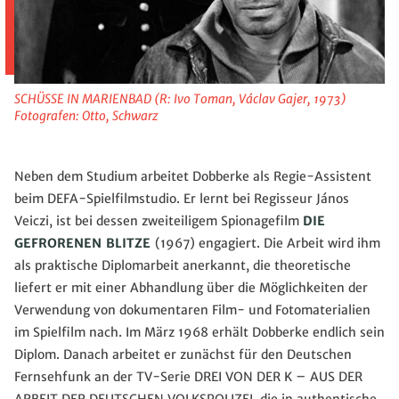
SCHÜSSE IN MARIENBAD (R: Ivo Toman, Václav Gajer, 1973)
Fotografen: Otto, Schwarz
Neben dem Studium arbeitet Dobberke als Regie-Assistent
beim DEFA-Spielfilmstudio. Er lernt bei Regisseur János
Veiczi, ist bei dessen zweiteiligem Spionagefilm
DIE
GEFRORENEN BLITZE
(1967) engagiert. Die Arbeit wird ihm
als praktische Diplomarbeit anerkannt, die theoretische
liefert er mit einer Abhandlung über die Möglichkeiten der
Verwendung von dokumentaren Film- und Fotomaterialien
im Spielfilm nach. Im März 1968 erhält Dobberke endlich sein
Diplom. Danach arbeitet er zunächst für den Deutschen
Fernsehfunk an der TV-Serie DREI VON DER K – AUS DER