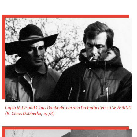
Gojko Mitić und Claus Dobberke bei den Dreharbeiten zu SEVERINO
(R: Claus Dobberke, 1978)