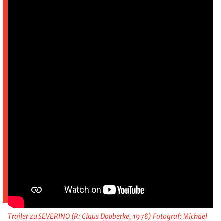
Trailer zu SEVERINO (R: Claus Dobberke, 1978) Fotograf: Michael