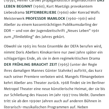
(1959), Heiner Carows propagandistisch angehauchtem
DAS
LEBEN BEGINNT
(1960), Kurt Maetzigs provokantem
Liebesdrama
SEPTEMBERLIEBE
(1960) oder Konrad Wolfs
Meisterwerk
PROFESSOR MAMLOCK
(1960-1961) wird
Abeßer zu einem kassenträchtigen Publikumsdarling der
DDR – und von der Jugendzeitschrift „Neues Leben“ 1961
zum „Filmliebling“ des Jahres gekürt.
Obwohl sie 1963 ins feste Ensemble der DEFA berufen wird,
nimmt Doris Abeßers Kinokarriere nur zwei Jahre später ein
schlagartiges Ende, als sie in dem regimekritischen Drama
DER FRÜHLING BRAUCHT ZEIT
(1965) (unter der Regie
ihres damaligen Mannes Günter Stahnke) auftritt, das kurz
nach seiner Premiere verboten wird. Mangels Filmangeboten
kehrt Abeßer ans Theater zurück. 1968 findet sie im Berliner
Metropol Theater eine neue künstlerische Heimat, der sie bis
zur Schließung des Hauses im Jahr 1997 treu bleibt. Daneben
tritt sie ab den 1990er Jahren auch auf anderen Bühnen in
literarisch-musikalischen Programmen auf. Neben