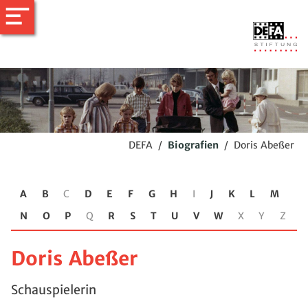
DEFA
/
Biografien
/
Doris Abeßer
A
B
C
D
E
F
G
H
I
J
K
L
M
N
O
P
Q
R
S
T
U
V
W
X
Y
Z
Doris Abeßer
Schauspielerin