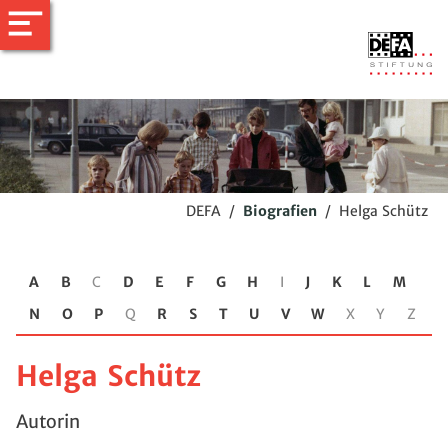
DEFA
/
Biografien
/
Helga Schütz
A
B
C
D
E
F
G
H
I
J
K
L
M
N
O
P
Q
R
S
T
U
V
W
X
Y
Z
Helga Schütz
Autorin