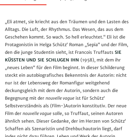
„Eli atmet, sie kriecht aus den Träumen und den Lasten des
Alltags. Die Luft, der Rhythmus. Das Wesen, das aus dem
Geschehen kommt. So wach. So hell erleuchtet.“ Eli ist die
Protagonistin in Helga Schütz‘ Roman „Sepia“ und der Film,
den die junge Studentin sieht, ist Francois Truffauts
SIE
KÜSSTEN UND SIE SCHLUGEN IHN
(1958), mit dem ihr
„neues Leben“ für den Film beginnt. In dieser Schilderung
steckt ein autobiografisches Bekenntnis der Autorin: nicht
nur ist der Lebensweg der Romanfigur weitgehend
deckungsgleich mit dem der Autorin, sondern auch die
Begegnung mit der
nouvelle vague
ist für Schütz‘
Selbstverständnis als (Film-)Autorin konstitutiv. Der neue
Film der
nouvelle vague
solle, so Truffaut, seinen Autoren
ähnlich sehen. Dieser Gedanke, der im Herzen von Schütz‘
Schaffen als Szenaristin und Drehbuchautorin liegt, darf
indes nicht dazu führen, Leben und Werk der Autorin