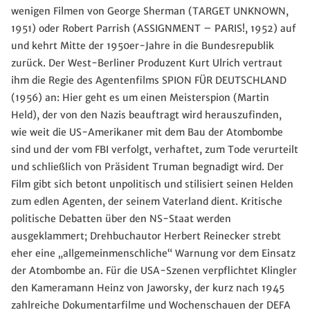
wenigen Filmen von George Sherman (TARGET UNKNOWN,
1951) oder Robert Parrish (ASSIGNMENT – PARIS!, 1952) auf
und kehrt Mitte der 1950er-Jahre in die Bundesrepublik
zurück. Der West-Berliner Produzent Kurt Ulrich vertraut
ihm die Regie des Agentenfilms SPION FÜR DEUTSCHLAND
(1956) an: Hier geht es um einen Meisterspion (Martin
Held), der von den Nazis beauftragt wird herauszufinden,
wie weit die US-Amerikaner mit dem Bau der Atombombe
sind und der vom FBI verfolgt, verhaftet, zum Tode verurteilt
und schließlich von Präsident Truman begnadigt wird. Der
Film gibt sich betont unpolitisch und stilisiert seinen Helden
zum edlen Agenten, der seinem Vaterland dient. Kritische
politische Debatten über den NS-Staat werden
ausgeklammert; Drehbuchautor Herbert Reinecker strebt
eher eine „allgemeinmenschliche“ Warnung vor dem Einsatz
der Atombombe an. Für die USA-Szenen verpflichtet Klingler
den Kameramann Heinz von Jaworsky, der kurz nach 1945
zahlreiche Dokumentarfilme und Wochenschauen der DEFA