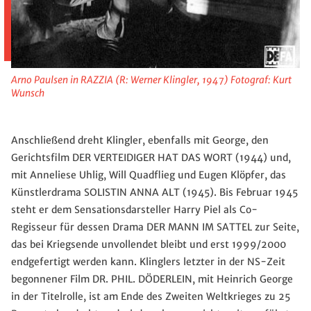
Arno Paulsen in RAZZIA (R: Werner Klingler, 1947) Fotograf: Kurt
Wunsch
Anschließend dreht Klingler, ebenfalls mit George, den
Gerichtsfilm DER VERTEIDIGER HAT DAS WORT (1944) und,
mit Anneliese Uhlig, Will Quadflieg und Eugen Klöpfer, das
Künstlerdrama SOLISTIN ANNA ALT (1945). Bis Februar 1945
steht er dem Sensationsdarsteller Harry Piel als Co-
Regisseur für dessen Drama DER MANN IM SATTEL zur Seite,
das bei Kriegsende unvollendet bleibt und erst 1999/2000
endgefertigt werden kann. Klinglers letzter in der NS-Zeit
begonnener Film DR. PHIL. DÖDERLEIN, mit Heinrich George
in der Titelrolle, ist am Ende des Zweiten Weltkrieges zu 25