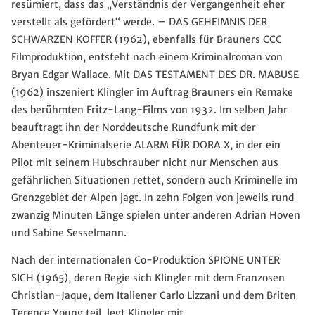
resümiert, dass das „Verständnis der Vergangenheit eher
verstellt als gefördert“ werde. – DAS GEHEIMNIS DER
SCHWARZEN KOFFER (1962), ebenfalls für Brauners CCC
Filmproduktion, entsteht nach einem Kriminalroman von
Bryan Edgar Wallace. Mit DAS TESTAMENT DES DR. MABUSE
(1962) inszeniert Klingler im Auftrag Brauners ein Remake
des berühmten Fritz-Lang-Films von 1932. Im selben Jahr
beauftragt ihn der Norddeutsche Rundfunk mit der
Abenteuer-Kriminalserie ALARM FÜR DORA X, in der ein
Pilot mit seinem Hubschrauber nicht nur Menschen aus
gefährlichen Situationen rettet, sondern auch Kriminelle im
Grenzgebiet der Alpen jagt. In zehn Folgen von jeweils rund
zwanzig Minuten Länge spielen unter anderen Adrian Hoven
und Sabine Sesselmann.
Nach der internationalen Co-Produktion SPIONE UNTER
SICH (1965), deren Regie sich Klingler mit dem Franzosen
Christian-Jaque, dem Italiener Carlo Lizzani und dem Briten
Terence Young teil, legt Klingler mit