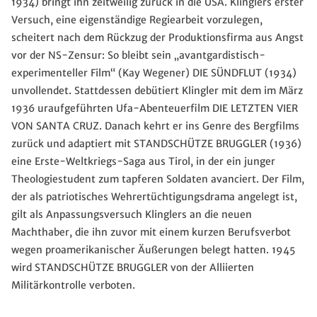
1934) bringt ihn zeitweilig zurück in die USA. Klinglers erster
Versuch, eine eigenständige Regiearbeit vorzulegen,
scheitert nach dem Rückzug der Produktionsfirma aus Angst
vor der NS-Zensur: So bleibt sein „avantgardistisch-
experimenteller Film“ (Kay Wegener) DIE SÜNDFLUT (1934)
unvollendet. Stattdessen debütiert Klingler mit dem im März
1936 uraufgeführten Ufa-Abenteuerfilm DIE LETZTEN VIER
VON SANTA CRUZ. Danach kehrt er ins Genre des Bergfilms
zurück und adaptiert mit STANDSCHÜTZE BRUGGLER (1936)
eine Erste-Weltkriegs-Saga aus Tirol, in der ein junger
Theologiestudent zum tapferen Soldaten avanciert. Der Film,
der als patriotisches Wehrertüchtigungsdrama angelegt ist,
gilt als Anpassungsversuch Klinglers an die neuen
Machthaber, die ihn zuvor mit einem kurzen Berufsverbot
wegen proamerikanischer Äußerungen belegt hatten. 1945
wird STANDSCHÜTZE BRUGGLER von der Alliierten
Militärkontrolle verboten.