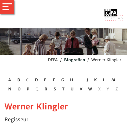
DEFA
/
Biografien
/
Werner Klingler
A
B
C
D
E
F
G
H
I
J
K
L
M
N
O
P
Q
R
S
T
U
V
W
X
Y
Z
Werner Klingler
Regisseur