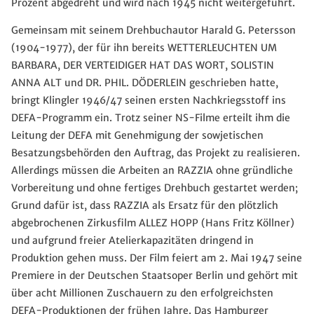
Prozent abgedreht und wird nach 1945 nicht weitergeführt.
Gemeinsam mit seinem Drehbuchautor Harald G. Petersson
(1904-1977), der für ihn bereits WETTERLEUCHTEN UM
BARBARA, DER VERTEIDIGER HAT DAS WORT, SOLISTIN
ANNA ALT und DR. PHIL. DÖDERLEIN geschrieben hatte,
bringt Klingler 1946/47 seinen ersten Nachkriegsstoff ins
DEFA-Programm ein. Trotz seiner NS-Filme erteilt ihm die
Leitung der DEFA mit Genehmigung der sowjetischen
Besatzungsbehörden den Auftrag, das Projekt zu realisieren.
Allerdings müssen die Arbeiten an RAZZIA ohne gründliche
Vorbereitung und ohne fertiges Drehbuch gestartet werden;
Grund dafür ist, dass RAZZIA als Ersatz für den plötzlich
abgebrochenen Zirkusfilm ALLEZ HOPP (Hans Fritz Köllner)
und aufgrund freier Atelierkapazitäten dringend in
Produktion gehen muss. Der Film feiert am 2. Mai 1947 seine
Premiere in der Deutschen Staatsoper Berlin und gehört mit
über acht Millionen Zuschauern zu den erfolgreichsten
DEFA-Produktionen der frühen Jahre. Das Hamburger