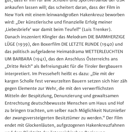
gut, dass er ihn für alle Schulen und Sportverbände der USA
ankaufen lassen will; das scheitert daran, dass der Film in
New York mit einem leinwandgroßen Hakenkreuz beworben
wird: „Der künstlerische und finanzielle Erfolg meiner
,Liebesbriefe‘ war damit beim Teufel!“ (Luis Trenker).
Danach inszeniert Klingler das Melodram DIE BARMHERZIGE
LÜGE (1939), den Boxerfilm DIE LETZTE RUNDE (1940) und
das politisch aufgeladene Heimatdrama WETTERLEUCHTEN
UM BARBARA (1941), das den Anschluss Österreichs ans
„Dritte Reich“ als Befreiungsakt für die Tiroler Bergbauern
interpretiert. Im Presseheft heißt es dazu: „Die mit der
kargen Scholle fest verwurzelten Bauern setzen sich hier zäh
gegen Elemente zur Wehr, die mit den verwerflichsten
Mitteln der Bespitzlung, Denunzierung und gewaltsamen
Entrechtung deutschbewusste Menschen um Haus und Hof
zu bringen trachten, um selber nach Möglichkeit Nutznießer
der zwangsversteigerten Besitztümer zu werden.“ Der Film
endet mit Glockenläuten, aufgezogenen Hakenkreuzfahnen