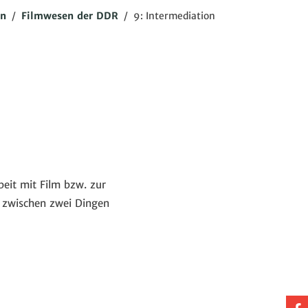
en
/
Filmwesen der DDR
/
9: Intermediation
beit mit Film bzw. zur
zwischen zwei Dingen
Au